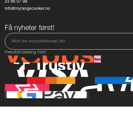
23 96 07 98
info@myrangecooker.no
Få nyheter først!
Fleksibel betaling med: