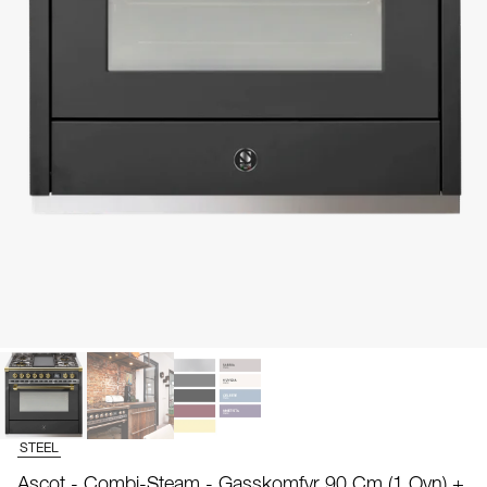
STEEL
Ascot - Combi-Steam - Gasskomfyr 90 Cm (1 Ovn) +