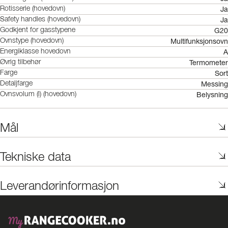
Ja
Rotisserie (hovedovn)
Ja
Safety handles (hovedovn)
G20
Godkjent for gasstypene
Multifunksjonsovn
Ovnstype (hovedovn)
A
Energiklasse hovedovn
Termometer
Øvrig tilbehør
Sort
Farge
Messing
Detaljfarge
Belysning
Ovnsvolum (l) (hovedovn)
Mål
Tekniske data
Leverandørinformasjon