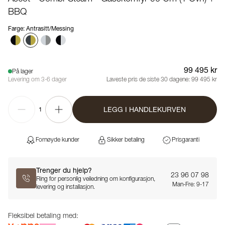
BBQ
Farge
:
Antrasitt/Messing
99 495 kr
På lager
Levering om 3-6 dager
Laveste pris de siste 30 dagene:
99 495 kr
LEGG I HANDLEKURVEN
1
Fornøyde kunder
Sikker betaling
Prisgaranti
Trenger du hjelp?
23 96 07 98
Ring for personlig veiledning om konfigurasjon,
Man-Fre: 9-17
levering og installasjon.
Fleksibel betaling med: