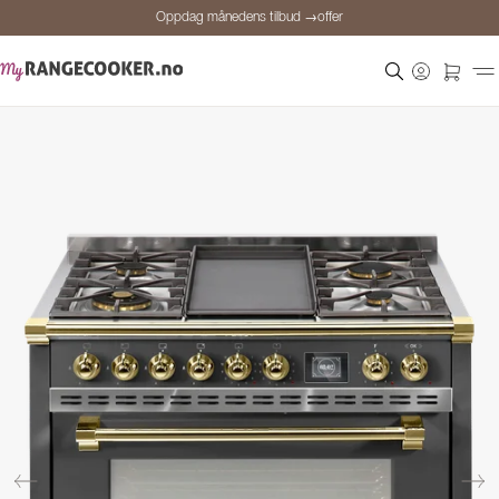
Oppdag månedens tilbud →offer
Sikker betaling
Fornøyde kunder
Prisgaranti
Personlig rådgivning
Oppdag månedens tilbud →offer