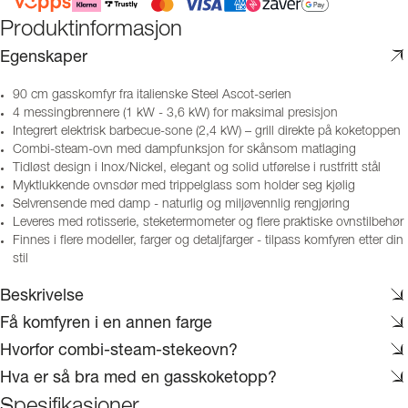
Produktinformasjon
Egenskaper
90 cm gasskomfyr fra italienske Steel Ascot-serien
4 messingbrennere (1 kW - 3,6 kW) for maksimal presisjon
Integrert elektrisk barbecue-sone (2,4 kW) – grill direkte på koketoppen
Combi-steam-ovn med dampfunksjon for skånsom matlaging
Tidløst design i Inox/Nickel, elegant og solid utførelse i rustfritt stål
Myktlukkende ovnsdør med trippelglass som holder seg kjølig
Selvrensende med damp - naturlig og miljøvennlig rengjøring
Leveres med rotisserie, steketermometer og flere praktiske ovnstilbehør
Finnes i flere modeller, farger og detaljfarger - tilpass komfyren etter din
stil
Beskrivelse
Få komfyren i en annen farge
Hvorfor combi-steam-stekeovn?
Hva er så bra med en gasskoketopp?
Spesifikasjoner