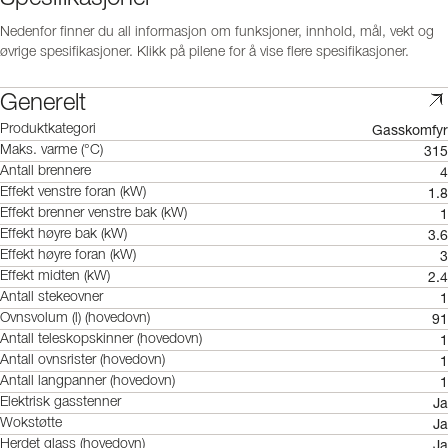
Nedenfor finner du all informasjon om funksjoner, innhold, mål, vekt og
øvrige spesifikasjoner. Klikk på pilene for å vise flere spesifikasjoner.
Generelt
Gasskomfyr
Produktkategori
315
Maks. varme (°C)
4
Antall brennere
1.8
Effekt venstre foran (kW)
1
Effekt brenner venstre bak (kW)
3.6
Effekt høyre bak (kW)
3
Effekt høyre foran (kW)
2.4
Effekt midten (kW)
1
Antall stekeovner
91
Ovnsvolum (l) (hovedovn)
1
Antall teleskopskinner (hovedovn)
1
Antall ovnsrister (hovedovn)
1
Antall langpanner (hovedovn)
Ja
Elektrisk gasstenner
Ja
Wokstøtte
Ja
Herdet glass (hovedovn)