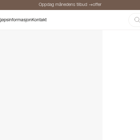
Oppdag månedens tilbud →offer
Sikker betaling
Fornøyde kunder
Prisgaranti
Personlig rådgivni
jøpsinformasjon
Kontakt
Oppdag månedens tilbud →offer