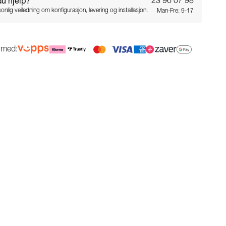
du hjelp?
23 96 07 98
onlig veiledning om konfigurasjon, levering og installasjon.
Man-Fre: 9-17
g med: