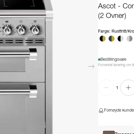
Ascot - Co
(2 Ovner)
Farge
:
Rustfritt/K
Bestillingsvare
Forventet levering om 8
1
Fornøyde kunde