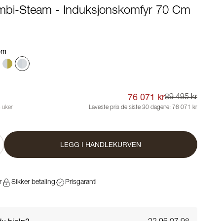
mbi-Steam - Induksjonskomfyr 70 Cm
rom
76 071 kr
89 495 kr
 uker
Laveste pris de siste 30 dagene:
76 071 kr
LEGG I HANDLEKURVEN
r
Sikker betaling
Prisgaranti