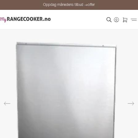
Oppdag månedens tilbud →offer
Sikker betaling
Fornøyde kunder
Prisgaranti
Personlig rådgivning
Oppdag månedens tilbud →offer