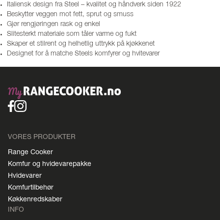
Italiensk design fra Steel – kvalitet og håndverk siden 1922
Beskytter veggen mot fett, sprut og smuss
Gjør rengjøringen rask og enkel
Slitesterkt materiale som tåler varme og fukt
Skaper et stilrent og helhetlig uttrykk på kjøkkenet
Designet for å matche Steels komfyrer og hvitevarer
VORES PRODUKTER
Range Cooker
Komfur og hvidevarepakke
Hvidevarer
Komfurtilbehør
Køkkenredskaber
INFO