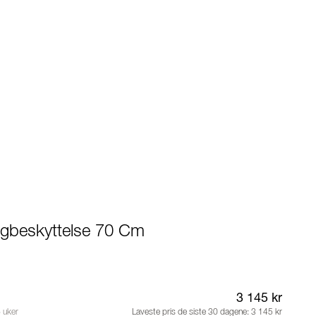
ggbeskyttelse 70 Cm
3 145 kr
 uker
Laveste pris de siste 30 dagene:
3 145 kr