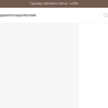
Oppdag månedens tilbud →offer
Sikker betaling
Fornøyde kunder
Prisgaranti
Personlig rådgivni
jøpsinformasjon
Kontakt
Oppdag månedens tilbud →offer