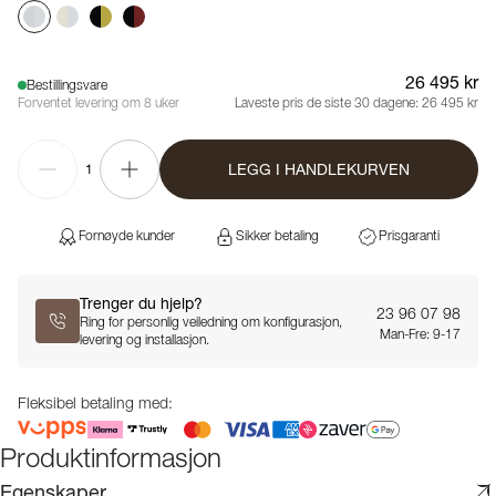
26 495 kr
Bestillingsvare
Forventet levering om 8 uker
Laveste pris de siste 30 dagene:
26 495 kr
LEGG I HANDLEKURVEN
1
Fornøyde kunder
Sikker betaling
Prisgaranti
Trenger du hjelp?
23 96 07 98
Ring for personlig veiledning om konfigurasjon,
Man-Fre: 9-17
levering og installasjon.
Fleksibel betaling med:
Produktinformasjon
Egenskaper