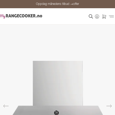
Oppdag månedens tilbud →offer
Sikker betaling
Fornøyde kunder
Prisgaranti
Personlig rådgivning
Oppdag månedens tilbud →offer