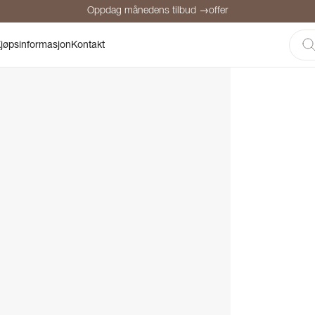
Oppdag månedens tilbud →offer
Sikker betaling
Fornøyde kunder
Prisgaranti
Personlig rådgivni
jøpsinformasjon
Kontakt
Oppdag månedens tilbud →offer