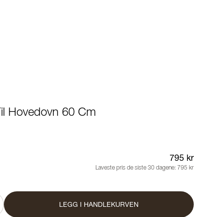
Til Hovedovn 60 Cm
795 kr
Laveste pris de siste 30 dagene:
795 kr
LEGG I HANDLEKURVEN