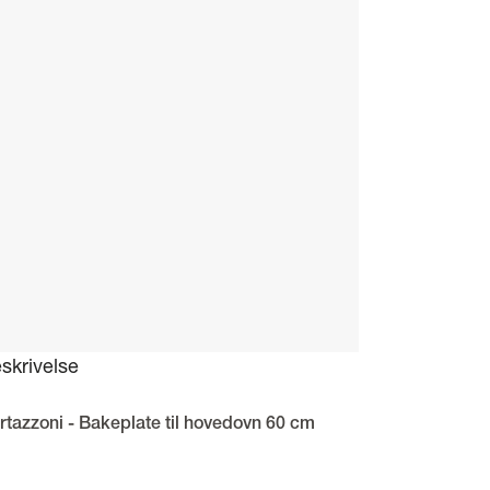
skrivelse
rtazzoni - Bakeplate til hovedovn 60 cm
keplate fra Bertazzoni. Bakeplaten har et svart design og måler B: 