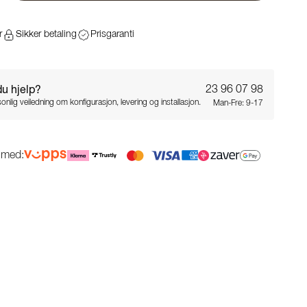
r
Sikker betaling
Prisgaranti
du hjelp?
23 96 07 98
onlig veiledning om konfigurasjon, levering og installasjon.
Man-Fre: 9-17
g med: