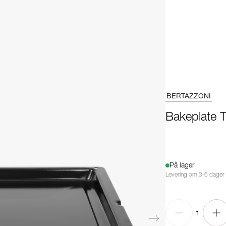
BERTAZZONI
Bakeplate 
På lager
Levering om 3-6 dager
1