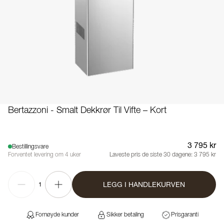
Bertazzoni - Smalt Dekkrør Til Vifte – Kort
3 795 kr
Bestillingsvare
Forventet levering om 4 uker
Laveste pris de siste 30 dagene:
3 795 kr
LEGG I HANDLEKURVEN
1
Fornøyde kunder
Sikker betaling
Prisgaranti