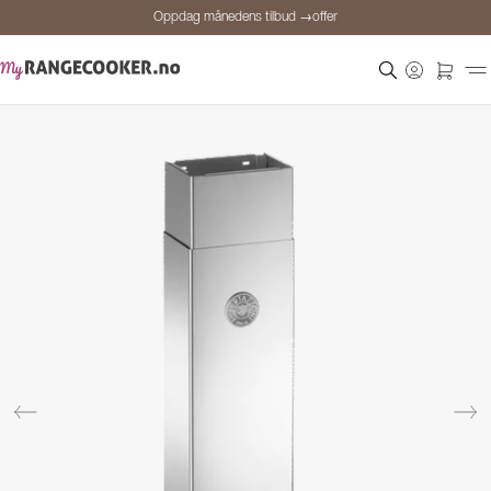
Oppdag månedens tilbud →offer
Sikker betaling
Fornøyde kunder
Prisgaranti
Personlig rådgivning
Oppdag månedens tilbud →offer