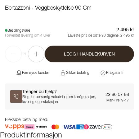
Bertazzoni - Veggbeskyttelse 90 Cm
2 495 kr
Bestillingsvare
Forventet levering om 4 uker
Laveste pris de siste 30 dagene:
2 495 kr
LEGG I HANDLEKURVEN
1
Fornøyde kunder
Sikker betaling
Prisgaranti
Trenger du hjelp?
23 96 07 98
Ring for personlig veiledning om konfigurasjon,
Man-Fre: 9-17
levering og installasjon.
Fleksibel betaling med:
Produktinformasjon