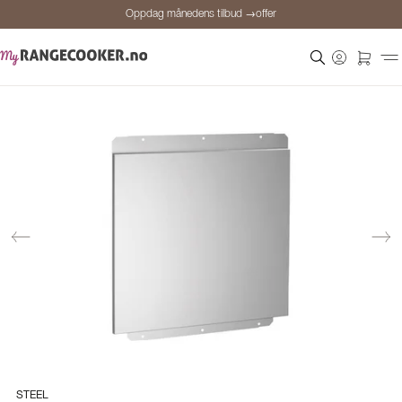
Oppdag månedens tilbud →offer
Sikker betaling
Fornøyde kunder
Prisgaranti
Personlig rådgivning
Oppdag månedens tilbud →offer
STEEL