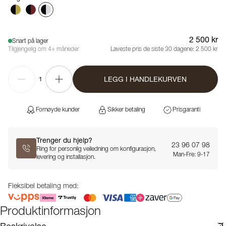
2 500 kr
Snart på lager
Tilgjengelig om 4+ måneder
Laveste pris de siste 30 dagene:
2 500 kr
LEGG I HANDLEKURVEN
1
Fornøyde kunder
Sikker betaling
Prisgaranti
Trenger du hjelp?
23 96 07 98
Ring for personlig veiledning om konfigurasjon,
Man-Fre: 9-17
levering og installasjon.
Fleksibel betaling med:
Produktinformasjon