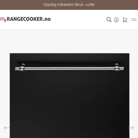
Oppdag månedens tilbud →offer
Sikker betaling
Fornøyde kunder
Prisgaranti
Personlig rådgivning
Oppdag månedens tilbud →offer