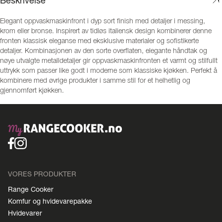
Beskrivelse
Elegant oppvaskmaskinfront i dyp sort finish med detaljer i messing,
krom eller bronse. Inspirert av tidløs italiensk design kombinerer denne
fronten klassisk eleganse med eksklusive materialer og sofistikerte
detaljer. Kombinasjonen av den sorte overflaten, elegante håndtak og
nøye utvalgte metalldetaljer gir oppvaskmaskinfronten et varmt og stilfullt
uttrykk som passer like godt i moderne som klassiske kjøkken. Perfekt å
kombinere med øvrige produkter i samme stil for et helhetlig og
gjennomført kjøkken.
VORES PRODUKTER
Range Cooker
Komfur og hvidevarepakke
Hvidevarer