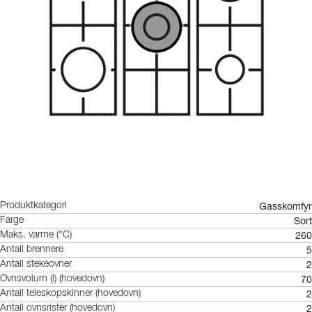
Gasskomfyr
Produktkategori
Sort
Farge
260
Maks. varme (°C)
5
Antall brennere
2
Antall stekeovner
70
Ovnsvolum (l) (hovedovn)
2
Antall teleskopskinner (hovedovn)
2
Antall ovnsrister (hovedovn)