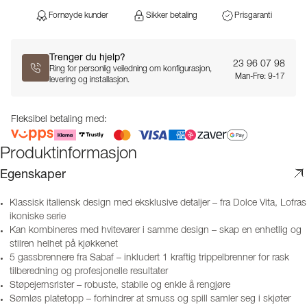
Fornøyde kunder
Sikker betaling
Prisgaranti
Trenger du hjelp?
23 96 07 98
Ring for personlig veiledning om konfigurasjon,
Man-Fre: 9-17
levering og installasjon.
Fleksibel betaling med:
Produktinformasjon
Egenskaper
Klassisk italiensk design med eksklusive detaljer – fra Dolce Vita, Lofras
ikoniske serie
Kan kombineres med hvitevarer i samme design – skap en enhetlig og
stilren helhet på kjøkkenet
5 gassbrennere fra Sabaf – inkludert 1 kraftig trippelbrenner for rask
tilberedning og profesjonelle resultater
Støpejernsrister – robuste, stabile og enkle å rengjøre
Sømløs platetopp – forhindrer at smuss og spill samler seg i skjøter