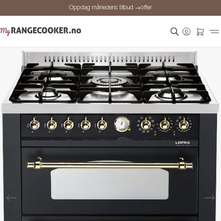
Oppdag månedens tilbud →offer
Sikker betaling
Fornøyde kunder
Prisgaranti
Personlig rådgivning
Oppdag månedens tilbud →offer