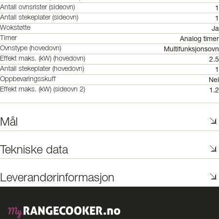
1
Antall ovnsrister (sideovn)
1
Antall stekeplater (sideovn)
Ja
Wokstøtte
Analog timer
Timer
Multifunksjonsovn
Ovnstype (hovedovn)
2.5
Effekt maks. (kW) (hovedovn)
1
Antall stekeplater (hovedovn)
Nei
Oppbevaringsskuff
1.2
Effekt maks. (kW) (sideovn 2)
Mål
Tekniske data
Leverandørinformasjon