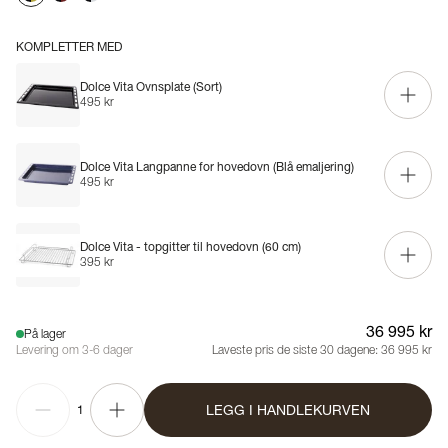
KOMPLETTER MED
Dolce Vita Ovnsplate (Sort)
495 kr
Dolce Vita Langpanne for hovedovn (Blå emaljering)
495 kr
Dolce Vita - topgitter til hovedovn (60 cm)
395 kr
36 995 kr
På lager
Levering om 3-6 dager
Laveste pris de siste 30 dagene:
36 995 kr
LEGG I HANDLEKURVEN
1