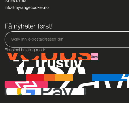
23 96 07 98
info@myrangecooker.no
Få nyheter først!
Fleksibel betaling med: