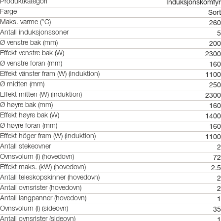
Induksjonskomfyr
Produktkategori
Sort
Farge
260
Maks. varme (°C)
5
Antall induksjonssoner
200
Ø venstre bak (mm)
2300
Effekt venstre bak (W)
160
Ø venstre foran (mm)
1100
Effekt vänster fram (W) (induktion)
250
Ø midten (mm)
2300
Effekt mitten (W) (induktion)
160
Ø høyre bak (mm)
1400
Effekt høyre bak (W)
160
Ø høyre foran (mm)
1100
Effekt höger fram (W) (induktion)
2
Antall stekeovner
72
Ovnsvolum (l) (hovedovn)
2.5
Effekt maks. (kW) (hovedovn)
2
Antall teleskopskinner (hovedovn)
2
Antall ovnsrister (hovedovn)
1
Antall langpanner (hovedovn)
35
Ovnsvolum (l) (sideovn)
1
Antall ovnsrister (sideovn)