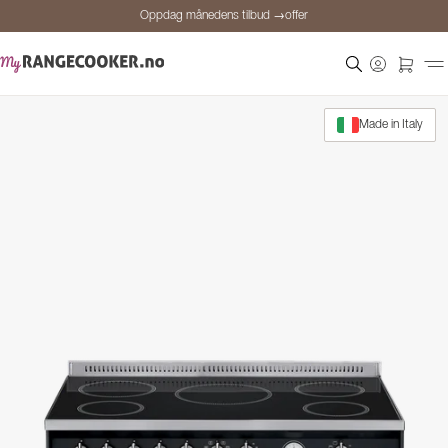
Oppdag månedens tilbud →offer
Sikker betaling
Fornøyde kunder
Prisgaranti
Made in Italy
Personlig rådgivning
Oppdag månedens tilbud →offer