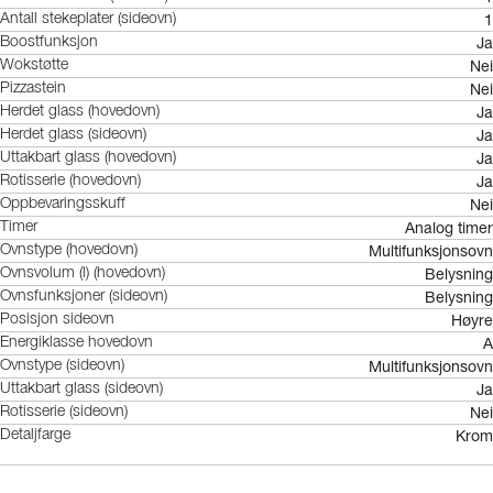
1
Antall stekeplater (sideovn)
Ja
Boostfunksjon
Nei
Wokstøtte
Nei
Pizzastein
Ja
Herdet glass (hovedovn)
Ja
Herdet glass (sideovn)
Ja
Uttakbart glass (hovedovn)
Ja
Rotisserie (hovedovn)
Nei
Oppbevaringsskuff
Analog timer
Timer
Multifunksjonsovn
Ovnstype (hovedovn)
Belysning
Ovnsvolum (l) (hovedovn)
Belysning
Ovnsfunksjoner (sideovn)
Høyre
Posisjon sideovn
A
Energiklasse hovedovn
Multifunksjonsovn
Ovnstype (sideovn)
Ja
Uttakbart glass (sideovn)
Nei
Rotisserie (sideovn)
Krom
Detaljfarge