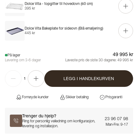
Dolce Vita - topgitter til hovedovn (60 cm)
395 kr
Dolce Vita Bakeplate for sideovn (Blå emaljering)
445 kr
49 995 kr
På lager
Levering om 3-6 dager
Laveste pris de siste 30 dagene:
49 995 kr
LEGG I HANDLEKURVEN
1
Fornøyde kunder
Sikker betaling
Prisgaranti
Trenger du hjelp?
23 96 07 98
Ring for personlig veiledning om konfigurasjon,
Man-Fre: 9-17
levering og installasjon.