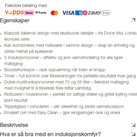
Fleksibel betaling med:
Egenskaper
Klassisk italiensk design med eksklusive detaljer – fra Dolce Vita, Lofras
ikoniske serie
Kan kombineres med hvitevarer i samme design – skap en enhetlig og
stilren helhet på kjøkkenet
5 induksjonssoner – effektiv og jevn varmefordeling for alle typer
matlaging
Boosterfunksjon – rask oppvarming når tiden er knapp
Timer – full kontroll over tilberedningen for perfekte resultater hver gang
Doble multifunksjonsovner med 72 og 35 liter – fleksibel matlaging
med mulighet til å tilberede flere retter samtidig
Rotisserie i hovedovnen – perfekt for saftige steker og grillet kylling med
jevnt resultat
Trippelglass i ovnsdøren – økt sikkerhet og bedre varmeisolasjon
Emaljert ovn med Easy Clean – gjør rengjøringen rask og enkel
Beskrivelse
Hva er så bra med en induksjonskomfyr?