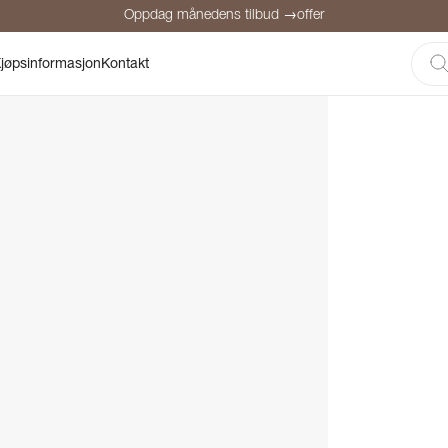
Oppdag månedens tilbud →offer
Sikker betaling
Fornøyde kunder
Prisgaranti
Personlig rådgivni
jøpsinformasjon
Kontakt
Oppdag månedens tilbud →offer