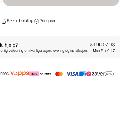
r
Sikker betaling
Prisgaranti
du hjelp?
23 96 07 98
onlig veiledning om konfigurasjon, levering og installasjon.
Man-Fre: 9-17
g med: