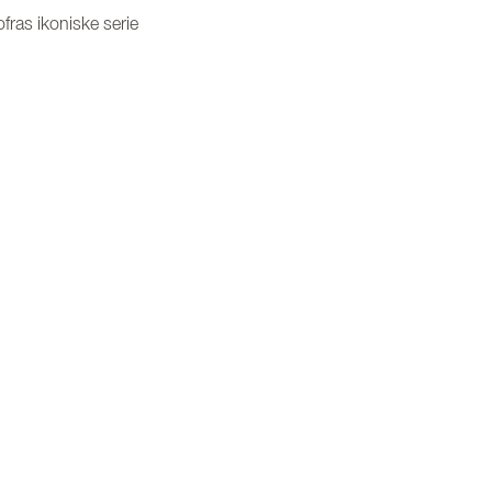
ofras ikoniske serie
og stilren helhet på kjøkkenet
atlaging
 gang
fest
ultat
øvrige spesifikasjoner. Klikk på pilene for å vise flere