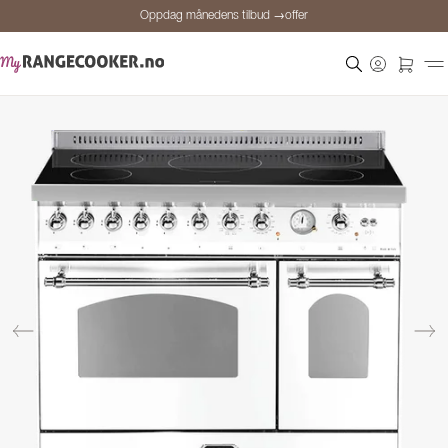
Oppdag månedens tilbud →offer
Sikker betaling
Fornøyde kunder
Prisgaranti
Personlig rådgivning
Oppdag månedens tilbud →offer