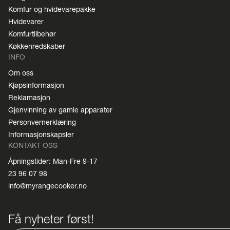
Komfur og hvidevarepakke
Hvidevarer
Komfurtilbehør
Køkkenredskaber
INFO
Om oss
Kjøpsinformasjon
Reklamasjon
Gjenvinning av gamle apparater
Personvernerklæring
Informasjonskapsler
KONTAKT OSS
Åpningstider: Man-Fre 9-17
23 96 07 98
info@myrangecooker.no
Få nyheter først!