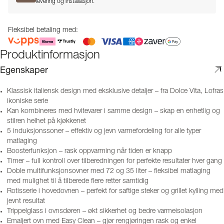
levering og installasjon.
Fleksibel betaling med:
Produktinformasjon
Egenskaper
Klassisk italiensk design med eksklusive detaljer – fra Dolce Vita, Lofras
ikoniske serie
Kan kombineres med hvitevarer i samme design – skap en enhetlig og
stilren helhet på kjøkkenet
5 induksjonssoner – effektiv og jevn varmefordeling for alle typer
matlaging
Boosterfunksjon – rask oppvarming når tiden er knapp
Timer – full kontroll over tilberedningen for perfekte resultater hver gang
Doble multifunksjonsovner med 72 og 35 liter – fleksibel matlaging
med mulighet til å tilberede flere retter samtidig
Rotisserie i hovedovnen – perfekt for saftige steker og grillet kylling med
jevnt resultat
Trippelglass i ovnsdøren – økt sikkerhet og bedre varmeisolasjon
Emaljert ovn med Easy Clean – gjør rengjøringen rask og enkel