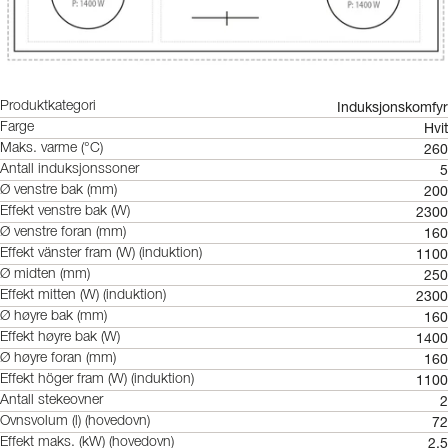
Induksjonskomfyr
Produktkategori
Hvit
Farge
260
Maks. varme (°C)
5
Antall induksjonssoner
200
Ø venstre bak (mm)
2300
Effekt venstre bak (W)
160
Ø venstre foran (mm)
1100
Effekt vänster fram (W) (induktion)
250
Ø midten (mm)
2300
Effekt mitten (W) (induktion)
160
Ø høyre bak (mm)
1400
Effekt høyre bak (W)
160
Ø høyre foran (mm)
1100
Effekt höger fram (W) (induktion)
2
Antall stekeovner
72
Ovnsvolum (l) (hovedovn)
2.5
Effekt maks. (kW) (hovedovn)