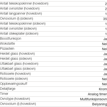
2
Antall teleskopskinner (hovedovn)
2
Antall ovnsrister (hovedovn)
1
Antall langpanner (hovedovn)
35
Ovnsvolum (l) (sideovn)
1
Antall teleskopskinner (sideovn)
1
Antall ovnsrister (sideovn)
1
Antall stekeplater (sideovn)
Ja
Boostfunksjon
Nei
Wokstøtte
Nei
Pizzastein
Ja
Herdet glass (hovedovn)
Ja
Herdet glass (sideovn)
Ja
Uttakbart glass (hovedovn)
Ja
Uttakbart glass (sideovn)
Ja
Rotisserie (hovedovn)
Nei
Rotisserie (sideovn)
Nei
Oppbevaringsskuff
Krom
Detaljfarge
Analog timer
Timer
Multifunksjonsovn
Ovnstype (hovedovn)
Belysning
Ovnsvolum (l) (hovedovn)