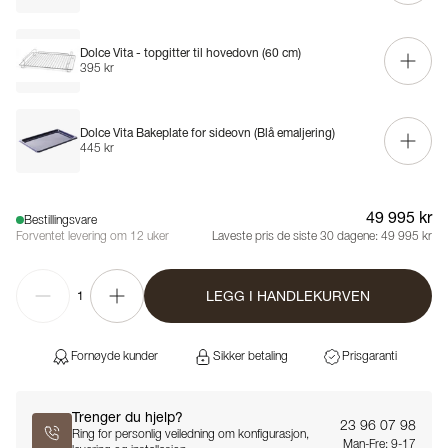
Dolce Vita - topgitter til hovedovn (60 cm)
395 kr
Dolce Vita Bakeplate for sideovn (Blå emaljering)
445 kr
49 995 kr
Bestillingsvare
Forventet levering om 12 uker
Laveste pris de siste 30 dagene:
49 995 kr
LEGG I HANDLEKURVEN
1
Fornøyde kunder
Sikker betaling
Prisgaranti
Trenger du hjelp?
23 96 07 98
Ring for personlig veiledning om konfigurasjon,
Man-Fre: 9-17