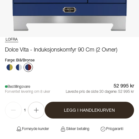
LOFRA
Dolce Vita - Induksjonskomfyr 90 Cm (2 Ovner)
Farge
:
Blå/Bronse
52 995 kr
Bestillingsvare
Forventet levering om 8 uker
Laveste pris de siste 30 dagene:
52 995 kr
LEGG I HANDLEKURVEN
1
Fornøyde kunder
Sikker betaling
Prisgaranti