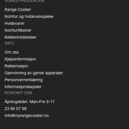
VORES PRODUKTER
Range Cooker
Komfur og hvidevarepakke
Hvidevarer
Komfurtilbehør
Køkkenredskaber
INFO
Om oss
Kjøpsinformasjon
Reklamasjon
Gjenvinning av gamle apparater
Personvernerklæring
Informasjonskapsler
KONTAKT OSS
Åpningstider: Man-Fre 9-17
23 96 07 98
info@myrangecooker.no