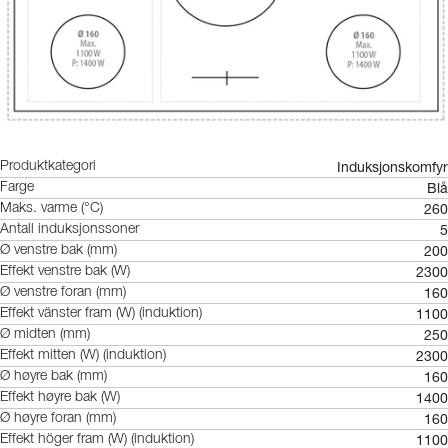
Induksjonskomfyr
Produktkategori
Blå
Farge
260
Maks. varme (°C)
5
Antall induksjonssoner
200
Ø venstre bak (mm)
2300
Effekt venstre bak (W)
160
Ø venstre foran (mm)
1100
Effekt vänster fram (W) (induktion)
250
Ø midten (mm)
2300
Effekt mitten (W) (induktion)
160
Ø høyre bak (mm)
1400
Effekt høyre bak (W)
160
Ø høyre foran (mm)
1100
Effekt höger fram (W) (induktion)