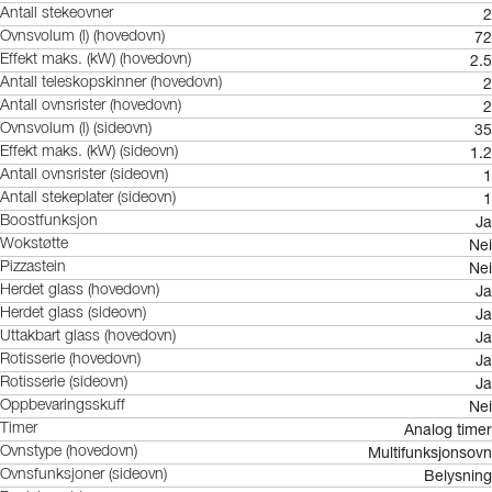
2
Antall stekeovner
72
Ovnsvolum (l) (hovedovn)
2.5
Effekt maks. (kW) (hovedovn)
2
Antall teleskopskinner (hovedovn)
2
Antall ovnsrister (hovedovn)
35
Ovnsvolum (l) (sideovn)
1.2
Effekt maks. (kW) (sideovn)
1
Antall ovnsrister (sideovn)
1
Antall stekeplater (sideovn)
Ja
Boostfunksjon
Nei
Wokstøtte
Nei
Pizzastein
Ja
Herdet glass (hovedovn)
Ja
Herdet glass (sideovn)
Ja
Uttakbart glass (hovedovn)
Ja
Rotisserie (hovedovn)
Ja
Rotisserie (sideovn)
Nei
Oppbevaringsskuff
Analog timer
Timer
Multifunksjonsovn
Ovnstype (hovedovn)
Belysning
Ovnsfunksjoner (sideovn)