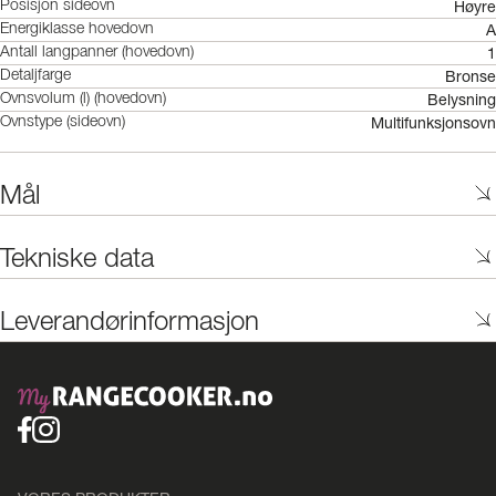
Høyre
Posisjon sideovn
A
Energiklasse hovedovn
1
Antall langpanner (hovedovn)
Bronse
Detaljfarge
Belysning
Ovnsvolum (l) (hovedovn)
Multifunksjonsovn
Ovnstype (sideovn)
Mål
Tekniske data
Leverandørinformasjon