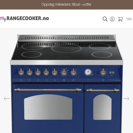
Oppdag månedens tilbud →offer
Sikker betaling
Fornøyde kunder
Prisgaranti
Personlig rådgivning
Oppdag månedens tilbud →offer