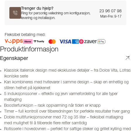
Trenger du hjelp?
23 96 07 98
Ring for personlig veiledning om konfigurasjon,
Man-Fre: 9-17
levering og installasjon.
Fleksibel betaling med:
Produktinformasjon
Egenskaper
Klassisk italiensk design med eksklusive detaljer – fra Dolce Vita, Lofras
ikoniske serie
Kan kombineres med hvitevarer i samme design – skap en enhetlig og
stilren helhet på kjøkkenet
5 induksjonssoner – effektiv og jevn varmefordeling for alle typer
matlaging
Boosterfunksjon – rask oppvarming når tiden er knapp
Timer – full kontroll over tilberedningen for perfekte resultater hver gang
Doble multifunksjonsovner med 72 og 35 liter – fleksibel matlaging
med mulighet til å tilberede flere retter samtidig
Rotisserie i hovedovnen – perfekt for saftige steker og grillet kylling med