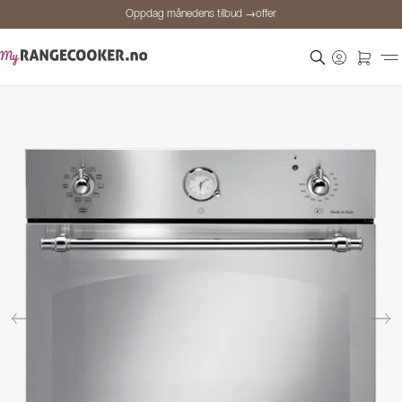
Oppdag månedens tilbud →offer
Sikker betaling
Fornøyde kunder
Prisgaranti
Personlig rådgivning
Oppdag månedens tilbud →offer