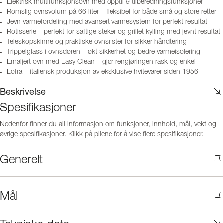
Elektrisk multifunksjonsovn med opptil 9 tilberedningsfunksjoner
Romslig ovnsvolum på 66 liter – fleksibel for både små og store retter
Jevn varmefordeling med avansert varmesystem for perfekt resultat
Rotisserie – perfekt for saftige steker og grillet kylling med jevnt resultat
Teleskopskinne og praktiske ovnsrister for sikker håndtering
Trippelglass i ovnsdøren – økt sikkerhet og bedre varmeisolering
Emaljert ovn med Easy Clean – gjør rengjøringen rask og enkel
Lofra – italiensk produksjon av eksklusive hvitevarer siden 1956
Beskrivelse
Spesifikasjoner
Nedenfor finner du all informasjon om funksjoner, innhold, mål, vekt og
øvrige spesifikasjoner. Klikk på pilene for å vise flere spesifikasjoner.
Generelt
Mål