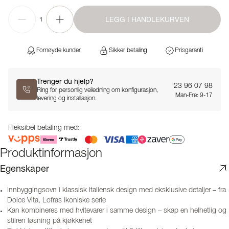
LEGG I HANDLEKURVEN
1
Fornøyde kunder
Sikker betaling
Prisgaranti
Trenger du hjelp?
23 96 07 98
Ring for personlig veiledning om konfigurasjon,
Man-Fre: 9-17
levering og installasjon.
Fleksibel betaling med:
Produktinformasjon
Egenskaper
Innbyggingsovn i klassisk italiensk design med eksklusive detaljer – fra
Dolce Vita, Lofras ikoniske serie
Kan kombineres med hvitevarer i samme design – skap en helhetlig og
stilren løsning på kjøkkenet