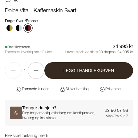
LOFRA
Dolce Vita - Kaffemaskin Svart
Farge
:
Svart/Bronse
24 995 kr
Bestillingsvare
Forventet levering om 12 uker
Laveste pris de siste 30 dagene:
24 995 kr
LEGG I HANDLEKURVEN
1
Fornøyde kunder
Sikker betaling
Prisgaranti
Trenger du hjelp?
23 96 07 98
Ring for personlig veiledning om konfigurasjon,
Man-Fre: 9-17
levering og installasjon.
Fleksibel betaling med: