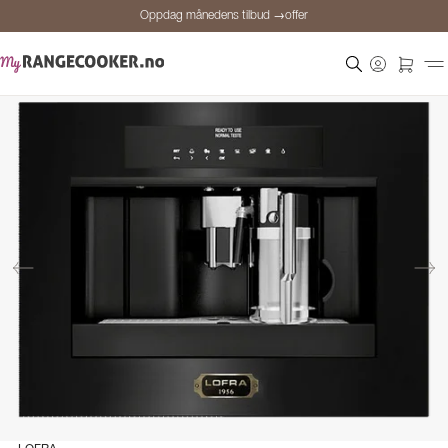
Oppdag månedens tilbud →offer
Sikker betaling
Fornøyde kunder
Prisgaranti
Personlig rådgivning
Oppdag månedens tilbud →offer