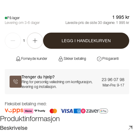
1 995 kr
På lager
Levering om 3-6 dager
Laveste pris de siste 30 dagene:
1 995 kr
LEGG I HANDLEKURVEN
1
Fornøyde kunder
Sikker betaling
Prisgaranti
Trenger du hjelp?
23 96 07 98
Ring for personlig veiledning om konfigurasjon,
Man-Fre: 9-17
levering og installasjon.
Fleksibel betaling med:
Produktinformasjon
Beskrivelse