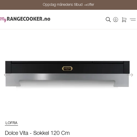
Oppdag månedens tilbud →offer
Sikker betaling
Fornøyde kunder
Prisgaranti
Personlig rådgivning
Oppdag månedens tilbud →offer
LOFRA
Dolce Vita - Sokkel 120 Cm