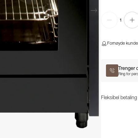
1
Fornøyde kunde
Trenger 
Ring for pers
Fleksibel betalin