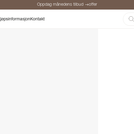
Oppdag månedens tilbud →offer
Sikker betaling
Fornøyde kunder
Prisgaranti
Personlig rådgivni
jøpsinformasjon
Kontakt
Oppdag månedens tilbud →offer