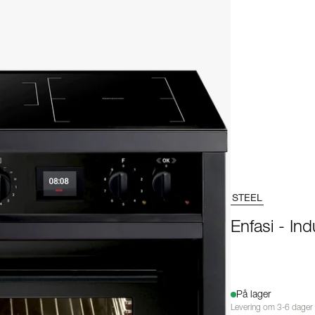
STEEL
Enfasi - In
På lager
Levering om 3-6 dager