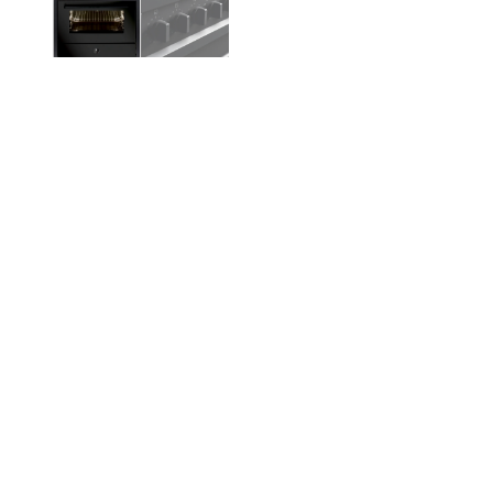
Eg
Produktinformasjon
Be
Hv
Hv
Spesifikasjoner
Ned
spe