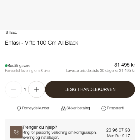
STEEL
Enfasi - Vifte 100 Cm All Black
31 495 kr
Bestillingsvare
Forventet levering om 8 uker
Laveste pris de siste 30 dagene:
31 495 kr
LEGG I HANDLEKURVEN
1
Fornøyde kunder
Sikker betaling
Prisgaranti
Trenger du hjelp?
23 96 07 98
Ring for personlig veiledning om konfigurasjon,
Man-Fre: 9-17
levering og installasjon.