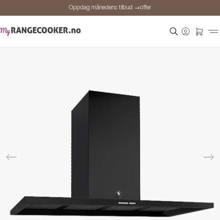
Oppdag månedens tilbud →offer
Sikker betaling
Fornøyde kunder
Prisgaranti
Personlig rådgivning
Oppdag månedens tilbud →offer