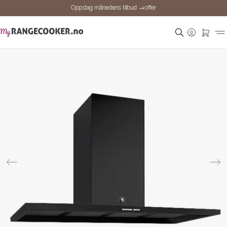
Oppdag månedens tilbud →offer
Sikker betaling
Fornøyde kunder
Prisgaranti
Personlig rådgivning
Oppdag månedens tilbud →offer