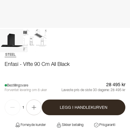
STEEL
Enfasi - Vifte 90 Cm All Black
28 495 kr
Bestillingsvare
Forventet levering om 8 uker
Laveste pris de siste 30 dagene:
28 495 kr
LEGG I HANDLEKURVEN
1
Fornøyde kunder
Sikker betaling
Prisgaranti