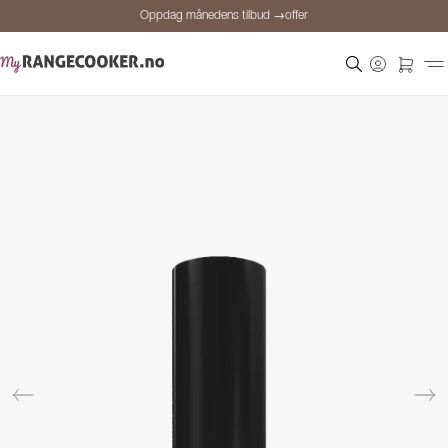
Oppdag månedens tilbud →offer
Sikker betaling
Fornøyde kunder
Prisgaranti
Personlig rådgivning
Oppdag månedens tilbud →offer