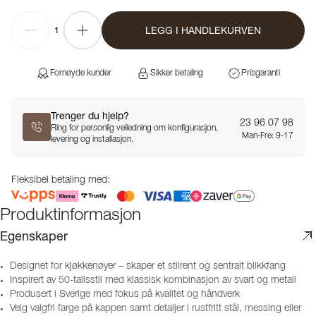
LEGG I HANDLEKURVEN
1
Fornøyde kunder
Sikker betaling
Prisgaranti
Trenger du hjelp?
23 96 07 98
Ring for personlig veiledning om konfigurasjon,
Man-Fre: 9-17
levering og installasjon.
Fleksibel betaling med:
Produktinformasjon
Egenskaper
Designet for kjøkkenøyer – skaper et stilrent og sentralt blikkfang
Inspirert av 50-tallsstil med klassisk kombinasjon av svart og metall
Produsert i Sverige med fokus på kvalitet og håndverk
Velg valgfri farge på kappen samt detaljer i rustfritt stål, messing eller