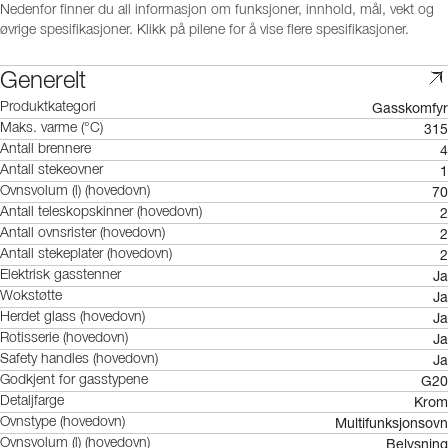
Nedenfor finner du all informasjon om funksjoner, innhold, mål, vekt og
øvrige spesifikasjoner. Klikk på pilene for å vise flere spesifikasjoner.
Generelt
Gasskomfyr
Produktkategori
315
Maks. varme (°C)
4
Antall brennere
1
Antall stekeovner
70
Ovnsvolum (l) (hovedovn)
2
Antall teleskopskinner (hovedovn)
2
Antall ovnsrister (hovedovn)
2
Antall stekeplater (hovedovn)
Ja
Elektrisk gasstenner
Ja
Wokstøtte
Ja
Herdet glass (hovedovn)
Ja
Rotisserie (hovedovn)
Ja
Safety handles (hovedovn)
G20
Godkjent for gasstypene
Krom
Detaljfarge
Multifunksjonsovn
Ovnstype (hovedovn)
Belysning
Ovnsvolum (l) (hovedovn)