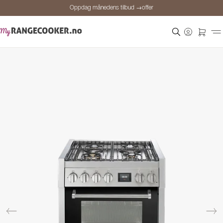
Oppdag månedens tilbud →offer
Sikker betaling
Fornøyde kunder
Prisgaranti
Personlig rådgivning
Oppdag månedens tilbud →offer