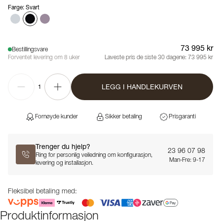
Farge
:
Svart
73 995 kr
Bestillingsvare
Forventet levering om 8 uker
Laveste pris de siste 30 dagene:
73 995 kr
LEGG I HANDLEKURVEN
1
Fornøyde kunder
Sikker betaling
Prisgaranti
Trenger du hjelp?
23 96 07 98
Ring for personlig veiledning om konfigurasjon,
Man-Fre: 9-17
levering og installasjon.
Fleksibel betaling med:
Produktinformasjon