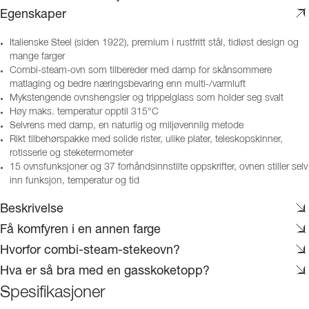
Egenskaper
Italienske Steel (siden 1922), premium i rustfritt stål, tidløst design og
mange farger
Combi-steam-ovn som tilbereder med damp for skånsommere
matlaging og bedre næringsbevaring enn multi-/varmluft
Mykstengende ovnshengsler og trippelglass som holder seg svalt
Høy maks. temperatur opptil 315°C
Selvrens med damp, en naturlig og miljøvennlig metode
Rikt tilbehørspakke med solide rister, ulike plater, teleskopskinner,
rotisserie og steketermometer
15 ovnsfunksjoner og 37 forhåndsinnstilte oppskrifter, ovnen stiller selv
inn funksjon, temperatur og tid
Beskrivelse
Få komfyren i en annen farge
Hvorfor combi-steam-stekeovn?
Hva er så bra med en gasskoketopp?
Spesifikasjoner