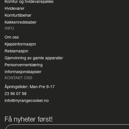
Komfur og hvidevarepakke
Hvidevarer
Komfurtilbehør
Køkkenredskaber
INFO
Om oss
Kjøpsinformasjon
Reklamasjon
Gjenvinning av gamle apparater
Personvernerklæring
Informasjonskapsler
KONTAKT OSS
Åpningstider: Man-Fre 9-17
23 96 07 98
info@myrangecooker.no
Få nyheter først!