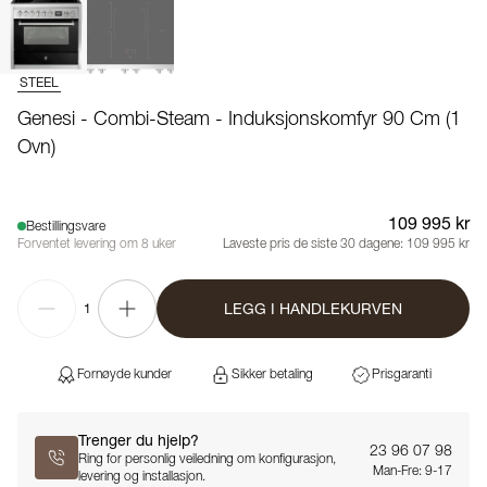
STEEL
Genesi - Combi-Steam - Induksjonskomfyr 90 Cm (1
Ovn)
109 995 kr
Bestillingsvare
Forventet levering om 8 uker
Laveste pris de siste 30 dagene:
109 995 kr
LEGG I HANDLEKURVEN
1
Fornøyde kunder
Sikker betaling
Prisgaranti
Trenger du hjelp?
23 96 07 98
Ring for personlig veiledning om konfigurasjon,
Man-Fre: 9-17
levering og installasjon.