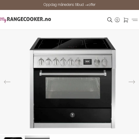
Oppdag månedens tilbud →offer
Sikker betaling
Fornøyde kunder
Prisgaranti
Personlig rådgivning
Oppdag månedens tilbud →offer