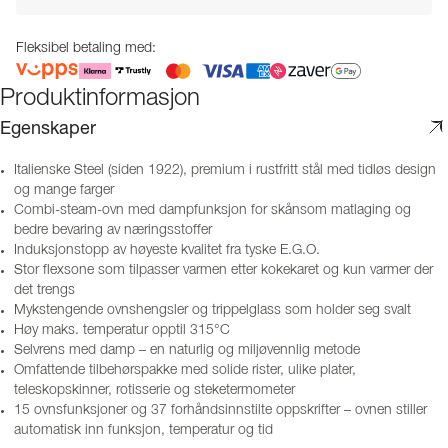
Fleksibel betaling med:
Produktinformasjon
Egenskaper
Italienske Steel (siden 1922), premium i rustfritt stål med tidløs design
og mange farger
Combi-steam-ovn med dampfunksjon for skånsom matlaging og
bedre bevaring av næringsstoffer
Induksjonstopp av høyeste kvalitet fra tyske E.G.O.
Stor flexsone som tilpasser varmen etter kokekaret og kun varmer der
det trengs
Mykstengende ovnshengsler og trippelglass som holder seg svalt
Høy maks. temperatur opptil 315°C
Selvrens med damp – en naturlig og miljøvennlig metode
Omfattende tilbehørspakke med solide rister, ulike plater,
teleskopskinner, rotisserie og steketermometer
15 ovnsfunksjoner og 37 forhåndsinnstilte oppskrifter – ovnen stiller
automatisk inn funksjon, temperatur og tid