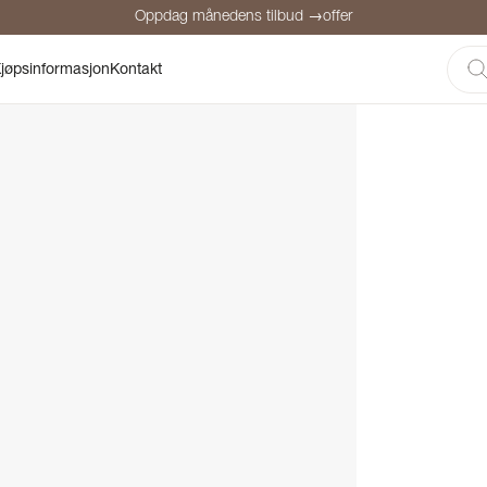
Oppdag månedens tilbud →offer
Sikker betaling
Fornøyde kunder
Prisgaranti
Personlig rådgivni
jøpsinformasjon
Kontakt
Oppdag månedens tilbud →offer