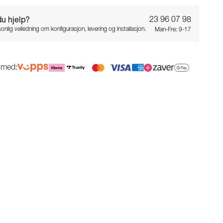
du hjelp?
23 96 07 98
onlig veiledning om konfigurasjon, levering og installasjon.
Man-Fre: 9-17
g med: