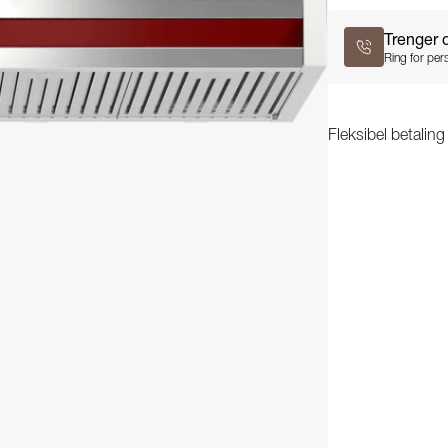
Trenger 
Ring for pers
Fleksibel betalin