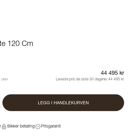
fte 120 Cm
44 495 kr
 uker
Laveste pris de siste 30 dagene:
44 495 kr
LEGG I HANDLEKURVEN
r
Sikker betaling
Prisgaranti