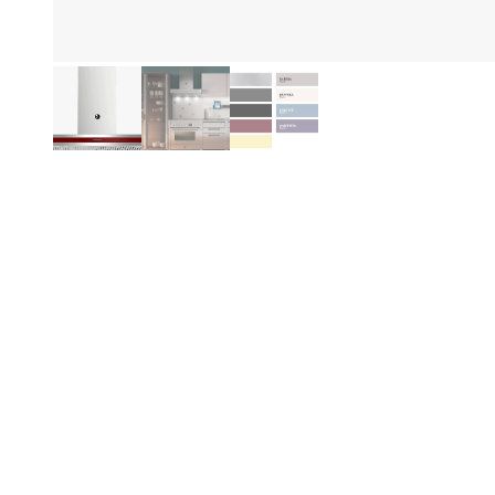
Eg
Produktinformasjon
Be
Spesifikasjoner
Ned
spe