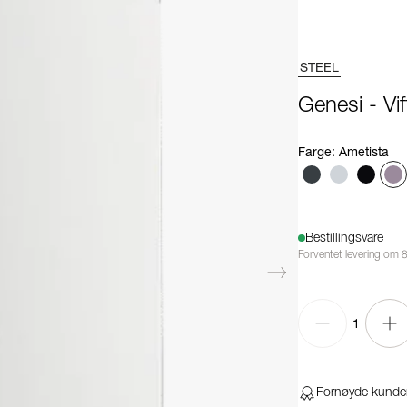
STEEL
Genesi - Vi
Farge
:
Ametista
Bestillingsvare
Forventet levering om 8
1
Fornøyde kunde