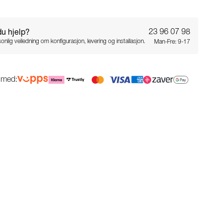
du hjelp?
23 96 07 98
onlig veiledning om konfigurasjon, levering og installasjon.
Man-Fre: 9-17
g med: