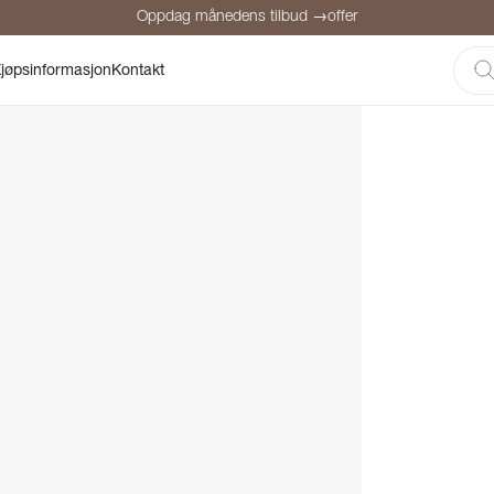
Oppdag månedens tilbud →offer
Sikker betaling
Fornøyde kunder
Prisgaranti
Personlig rådgivni
jøpsinformasjon
Kontakt
Oppdag månedens tilbud →offer