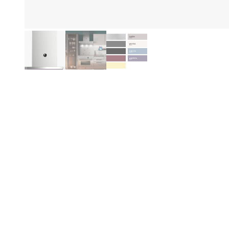
Eg
Produktinformasjon
Be
Spesifikasjoner
Ned
spe