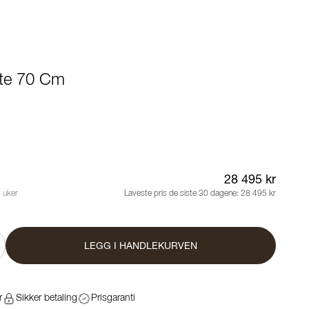
fte 70 Cm
28 495 kr
 uker
Laveste pris de siste 30 dagene:
28 495 kr
LEGG I HANDLEKURVEN
r
Sikker betaling
Prisgaranti