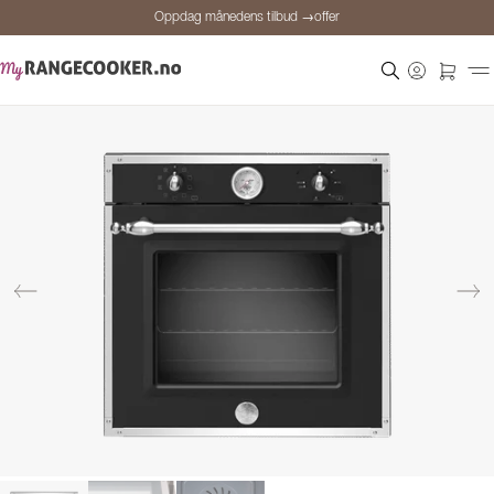
Oppdag månedens tilbud →offer
Sikker betaling
Fornøyde kunder
Prisgaranti
Personlig rådgivning
Oppdag månedens tilbud →offer