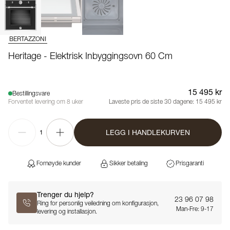
BERTAZZONI
Heritage - Elektrisk Inbyggingsovn 60 Cm
15 495 kr
Bestillingsvare
Forventet levering om 8 uker
Laveste pris de siste 30 dagene:
15 495 kr
LEGG I HANDLEKURVEN
1
Fornøyde kunder
Sikker betaling
Prisgaranti
Trenger du hjelp?
23 96 07 98
Ring for personlig veiledning om konfigurasjon,
Man-Fre: 9-17
levering og installasjon.