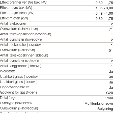
0.60 - 1,75
Effekt brenner venstre bak (kW)
1.05 - 3,00
Effekt høyre bak (kW)
0.48 - 1,00
Effekt høyre foran (kW)
0.60 - 1,75
Effekt midten (kW)
2
Antall stekeovner
71
Ovnsvolum (l) (hovedovn)
1
Antall teleskopskinner (hovedovn)
2
Antall ovnsrister (hovedovn)
1
Antall stekeplater (hovedovn)
51
Ovnsvolum (l) (sideovn)
1
Antall teleskopskinner (sideovn)
2
Antall ovnsrister (sideovn)
1
Antall langpanner (sideovn)
Ja
Wokstøtte
Ja
Uttakbart glass (hovedovn)
Ja
Uttakbart glass (sideovn)
Ja
Oppbevaringsskuff
G20
Godkjent for gasstypene
Krom
Detaljfarge
Multifunksjonsovn
Ovnstype (hovedovn)
Belysning
Ovnsvolum (l) (hovedovn)