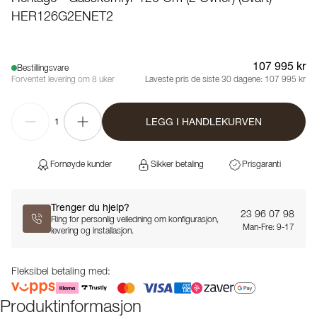
HER126G2ENET2
107 995 kr
Bestillingsvare
Forventet levering om 8 uker
Laveste pris de siste 30 dagene:
107 995 kr
LEGG I HANDLEKURVEN
1
Fornøyde kunder
Sikker betaling
Prisgaranti
Trenger du hjelp?
23 96 07 98
Ring for personlig veiledning om konfigurasjon,
Man-Fre: 9-17
levering og installasjon.
Fleksibel betaling med:
Produktinformasjon