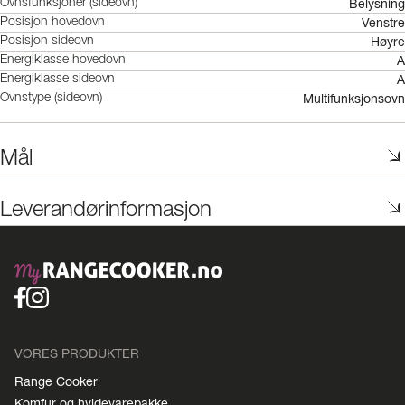
Belysning
Ovnsfunksjoner (sideovn)
Venstre
Posisjon hovedovn
Høyre
Posisjon sideovn
A
Energiklasse hovedovn
A
Energiklasse sideovn
Multifunksjonsovn
Ovnstype (sideovn)
Mål
Leverandørinformasjon
VORES PRODUKTER
Range Cooker
Komfur og hvidevarepakke