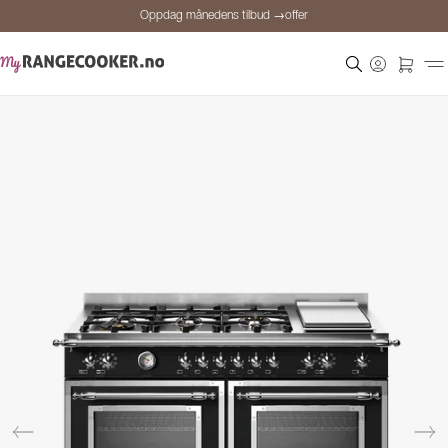
Oppdag månedens tilbud →offer
Sikker betaling
Fornøyde kunder
Prisgaranti
Personlig rådgivning
Oppdag månedens tilbud →offer