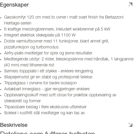
Egenskaper
Gasskomfyr 120 cm med to ovner i matt svart finish fra Bertazzoni
Heritage-serien
6 kraftige messingbrennere, inkludert wokbrenner på 5 kW
Integrert elektrisk stekeplate på 1100 W
Doble varmluftsovner med 11 funksjoner, blant annet grill,
pizzafunksjon og turbomodus
Airfry-plate medfølger for sprø og jevne resultater
Medfølgende utstyr: 2 rister, teleskopskinne med håndtak, 1 langpanne
(40 mm) med tilhørende rist
Sømløs toppplate i ett stykke - enklere rengjøring
Støpejernsrist gir en stabil og profesjonell følelse
Trippelglass i ovnene for bedre isolasjon
Avtakbart innerglass - gjør rengjøringen enklere
Oppbevaringsskuff med soft close for praktisk oppbevaring av
stekebrett og former
Tilpassbare beslag i flere eksklusive utførelser
Sokkel i rustfritt stål medfølger og kan tas av
Beskrivelse