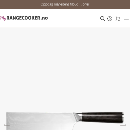
Oppdag månedens tilbud →offer
Sikker betaling
Fornøyde kunder
Prisgaranti
Personlig rådgivning
Oppdag månedens tilbud →offer