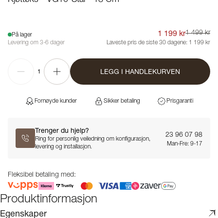
1 199 kr
1 499 kr
På lager
Levering om 3-6 dager
Laveste pris de siste 30 dagene:
1 199 kr
LEGG I HANDLEKURVEN
1
Fornøyde kunder
Sikker betaling
Prisgaranti
Trenger du hjelp?
23 96 07 98
Ring for personlig veiledning om konfigurasjon,
Man-Fre: 9-17
levering og installasjon.
Fleksibel betaling med:
Produktinformasjon
Egenskaper