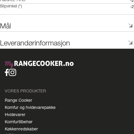
-2
Hardhet: HRC
-2
Slipvinkel (°)
Mål
Leverandørinformasjon
VORES PRODUKTER
Range Cooker
Komfur og hvidevarepakke
Hvidevarer
Komfurtilbehør
Køkkenredskaber