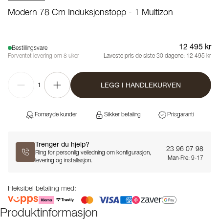
Modern 78 Cm Induksjonstopp - 1 Multizon
12 495 kr
Bestillingsvare
Forventet levering om 8 uker
Laveste pris de siste 30 dagene:
12 495 kr
LEGG I HANDLEKURVEN
1
Fornøyde kunder
Sikker betaling
Prisgaranti
Trenger du hjelp?
23 96 07 98
Ring for personlig veiledning om konfigurasjon,
Man-Fre: 9-17
levering og installasjon.
Fleksibel betaling med:
Produktinformasjon