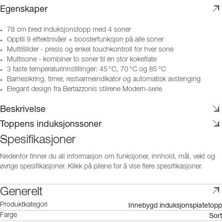
Egenskaper
78 cm bred induksjonstopp med 4 soner
Opptil 9 effektnivåer + boosterfunksjon på alle soner
MultiSlider - presis og enkel touchkontroll for hver sone
Multisone - kombiner to soner til én stor kokeflate
3 faste temperaturinnstillinger: 45 °C, 70 °C og 85 °C
Barnesikring, timer, restvarmeindikator og automatisk avstenging
Elegant design fra Bertazzonis stilrene Modern-serie
Beskrivelse
Toppens induksjonssoner
Spesifikasjoner
Nedenfor finner du all informasjon om funksjoner, innhold, mål, vekt og
øvrige spesifikasjoner. Klikk på pilene for å vise flere spesifikasjoner.
Generelt
Innebygd induksjonsplatetopp
Produktkategori
Sort
Farge