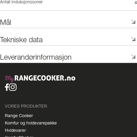
4
Antall induksjonssoner
Mål
Tekniske data
Leverandørinformasjon
VORES PRODUKTER
Range Cooker
Komfur og hvidevarepakke
Hvidevarer