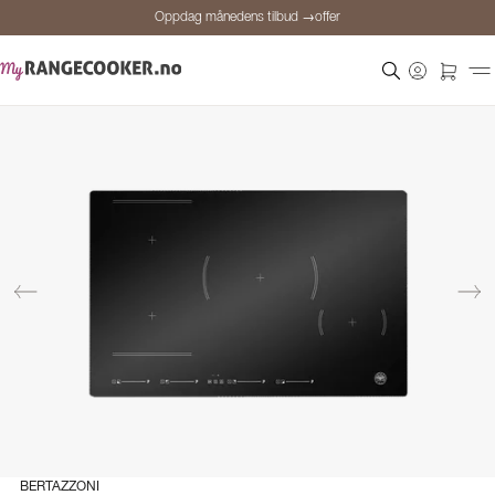
Oppdag månedens tilbud →offer
Sikker betaling
Fornøyde kunder
Prisgaranti
Personlig rådgivning
Oppdag månedens tilbud →offer
BERTAZZONI