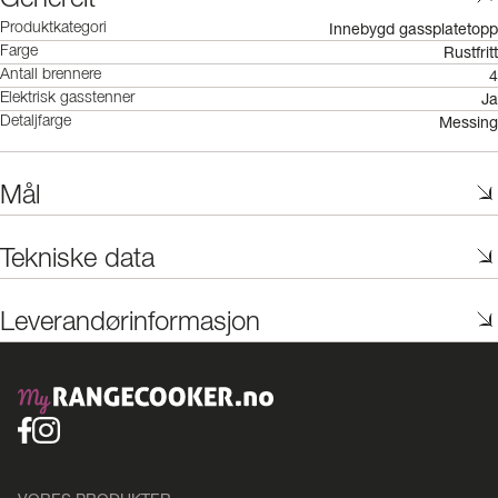
Generelt
Innebygd gassplatetopp
Produktkategori
Rustfritt
Farge
4
Antall brennere
Ja
Elektrisk gasstenner
Messing
Detaljfarge
Mål
Tekniske data
Leverandørinformasjon