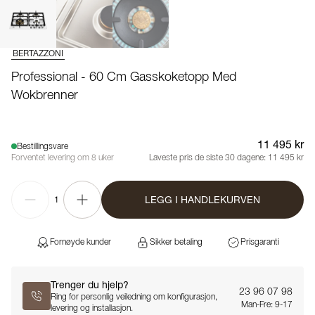
BERTAZZONI
Professional - 60 Cm Gasskoketopp Med
Wokbrenner
11 495 kr
Bestillingsvare
Forventet levering om 8 uker
Laveste pris de siste 30 dagene:
11 495 kr
LEGG I HANDLEKURVEN
1
Fornøyde kunder
Sikker betaling
Prisgaranti
Trenger du hjelp?
23 96 07 98
Ring for personlig veiledning om konfigurasjon,
Man-Fre: 9-17
levering og installasjon.