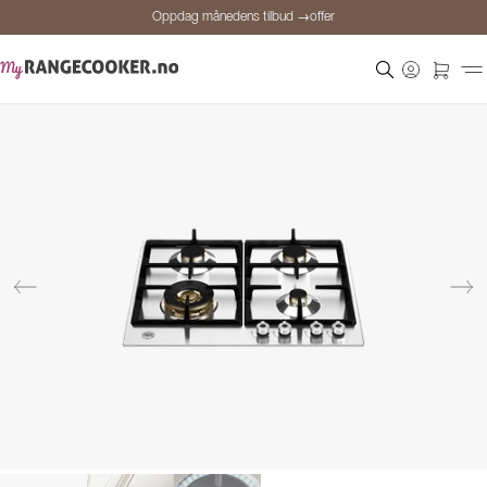
Oppdag månedens tilbud →offer
Sikker betaling
Fornøyde kunder
Prisgaranti
Personlig rådgivning
Oppdag månedens tilbud →offer