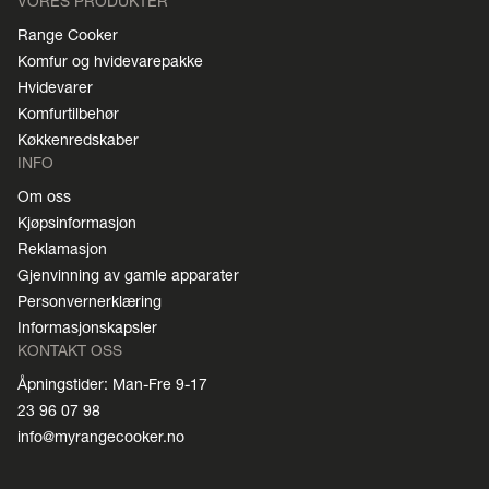
VORES PRODUKTER
Range Cooker
Komfur og hvidevarepakke
Hvidevarer
Komfurtilbehør
Køkkenredskaber
INFO
Om oss
Kjøpsinformasjon
Reklamasjon
Gjenvinning av gamle apparater
Personvernerklæring
Informasjonskapsler
KONTAKT OSS
Åpningstider: Man-Fre 9-17
23 96 07 98
info@myrangecooker.no