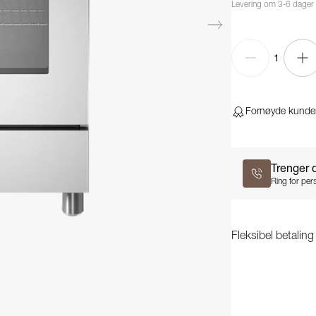
Levering om 3-6 dager
1
Fornøyde kunde
Trenger 
Ring for pers
Fleksibel betalin