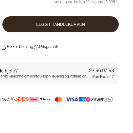
Laveste pris de siste 30 dagene:
43 995 kr
LEGG I HANDLEKURVEN
r
Sikker betaling
Prisgaranti
du hjelp?
23 96 07 98
onlig veiledning om konfigurasjon, levering og installasjon.
Man-Fre: 9-17
g med: