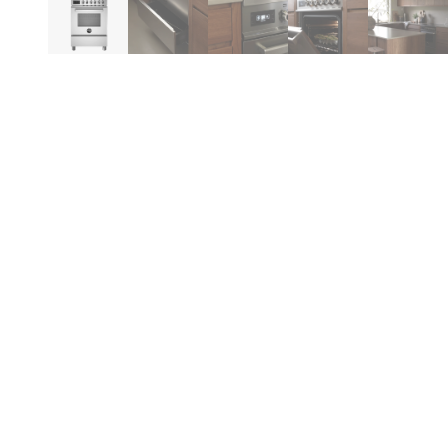
Be
Be
en
Be
tal
ma