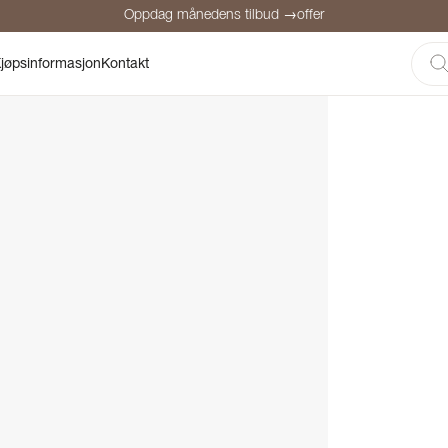
Oppdag månedens tilbud →offer
Sikker betaling
Fornøyde kunder
Prisgaranti
Personlig rådgivni
jøpsinformasjon
Kontakt
Oppdag månedens tilbud →offer