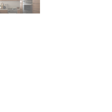
rtazzoni - Professional - Induksjonskomfyr 60 cm (1 ovn) (Rustfr
rtazzonis Professional-komfyrer er preget av moderne design og 
 komfyr med 4 induksjonssoner og en multifunksjonsovn. Kort sagt
rtazzonis komfyrer lages og utvikles i den italienske byen Guastall
let og har i litt over 100 år laget komfyrer av høy kvalitet. Bertaz
tentusiaster over hele verden.
VORES PRODUK
Range Cooker
Komfur og hvidev