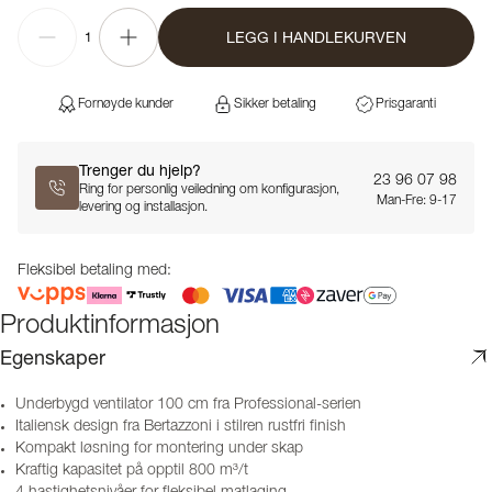
LEGG I HANDLEKURVEN
1
Fornøyde kunder
Sikker betaling
Prisgaranti
Trenger du hjelp?
23 96 07 98
Ring for personlig veiledning om konfigurasjon,
Man-Fre: 9-17
levering og installasjon.
Fleksibel betaling med:
Produktinformasjon
Egenskaper
Underbygd ventilator 100 cm fra Professional-serien
Italiensk design fra Bertazzoni i stilren rustfri finish
Kompakt løsning for montering under skap
Kraftig kapasitet på opptil 800 m³/t