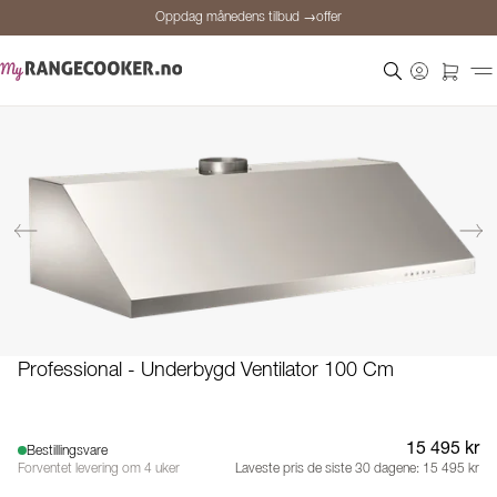
Oppdag månedens tilbud →offer
Sikker betaling
Fornøyde kunder
Prisgaranti
Personlig rådgivning
Oppdag månedens tilbud →offer
Professional - Underbygd Ventilator 100 Cm
15 495 kr
Bestillingsvare
Forventet levering om 4 uker
Laveste pris de siste 30 dagene:
15 495 kr