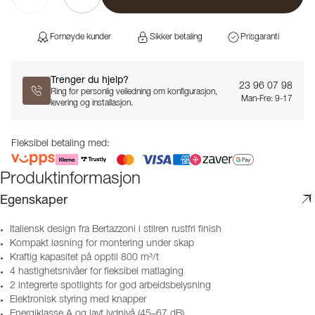
Fornøyde kunder
Sikker betaling
Prisgaranti
Trenger du hjelp?
23 96 07 98
Ring for personlig veiledning om konfigurasjon,
Man-Fre: 9-17
levering og installasjon.
Fleksibel betaling med:
Produktinformasjon
Egenskaper
Italiensk design fra Bertazzoni i stilren rustfri finish
Kompakt løsning for montering under skap
Kraftig kapasitet på opptil 800 m³/t
4 hastighetsnivåer for fleksibel matlaging
2 integrerte spotlights for god arbeidsbelysning
Elektronisk styring med knapper
Energiklasse A og lavt lydnivå (45–67 dB)