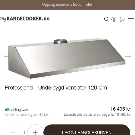
Oppdag månedens tilbud →offer
Sikker betaling
Fornøyde kunder
Prisgaranti
Personlig rådgivning
Oppdag månedens tilbud →offer
Professional - Underbygd Ventilator 120 Cm
16 495 kr
Bestillingsvare
Forventet levering om 4 uker
Laveste pris de siste 30 dagene:
16 495 kr
LEGG I HANDLEKURVEN
1