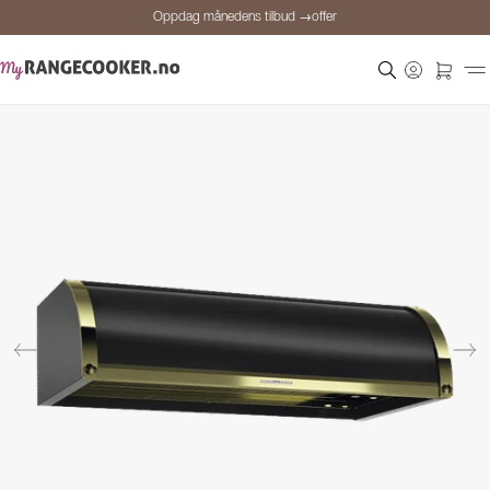
Oppdag månedens tilbud →offer
Sikker betaling
Fornøyde kunder
Prisgaranti
Personlig rådgivning
Oppdag månedens tilbud →offer