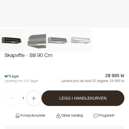
Skapvifte - Stil 90 Cm
28 995 kr
På lager
Levering om 3-6 dager
Laveste pris de siste 30 dagene:
28 995 kr
LEGG I HANDLEKURVEN
1
Fornøyde kunder
Sikker betaling
Prisgaranti