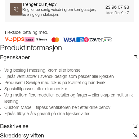
Trenger du hjelp?
23 96 07 98
Ring for personlig veiledning om konfigurasjon,
Man-Fre: 9-17
levering og installasjon.
Fleksibel betaling med:
Produktinformasjon
Egenskaper
Velg beslag i messing, krom eller bronse
Fjärås ventilatorer i svensk design som passer alle kjøkken
Produsert i Sverige med fokus på kvalitet og håndverk
Spesialtilpasses etter dine ønsker
Velg mellom flere modeller, detaljer og farger – eller skap en helt unik
løsning
Custom Made – tilpass ventilatoren helt etter dine behov
Fjärås tilbyr 5 års garanti på sine kjøkkenvifter
Beskrivelse
Skreddersy viften