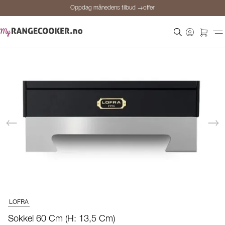
Oppdag månedens tilbud →offer
Sikker betaling
Fornøyde kunder
Prisgaranti
Personlig rådgivning
Oppdag månedens tilbud →offer
LOFRA
Sokkel 60 Cm (H: 13,5 Cm)