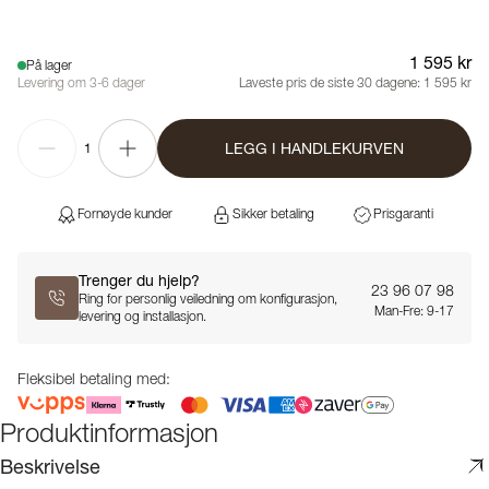
1 595 kr
På lager
Levering om 3-6 dager
Laveste pris de siste 30 dagene:
1 595 kr
LEGG I HANDLEKURVEN
1
Fornøyde kunder
Sikker betaling
Prisgaranti
Trenger du hjelp?
23 96 07 98
Ring for personlig veiledning om konfigurasjon,
Man-Fre: 9-17
levering og installasjon.
Fleksibel betaling med:
Produktinformasjon
Beskrivelse