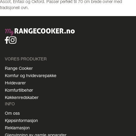
Ascot, Enfasi og Oxford. Passer perfekt til 70 cm brede ovner med
tradisjonell ovn.
VORES PRODUKTER
Range Cooker
Komfur og hvidevarepakke
Hvidevarer
Komfurtilbehør
Køkkenredskaber
INFO
Om oss
Kjøpsinformasjon
Reklamasjon
Gjenvinning av gamle apparater