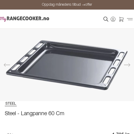
Oppdag månedens tilbud →offer
Sikker betaling
Fornøyde kunder
Prisgaranti
Personlig rådgivning
Oppdag månedens tilbud →offer
STEEL
Steel - Langpanne 60 Cm