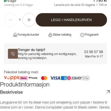
1 795 kr
På lager
Levering om 3-6 dager
Laveste pris de siste 30 dagene:
1 795 kr
LEGG I HANDLEKURVEN
1
Fornøyde kunder
Sikker betaling
Prisgaranti
Trenger du hjelp?
23 96 07 98
Ring for personlig veiledning om konfigurasjon,
Man-Fre: 9-17
levering og installasjon.
Fleksibel betaling med:
Produktinformasjon
Beskrivelse
Langpanne 60 cm fra Steel med sort emaljering som passer i festene til
ristene som er i ovnen. Denne ovnsplaten passer til Steels-serien: Genesi,