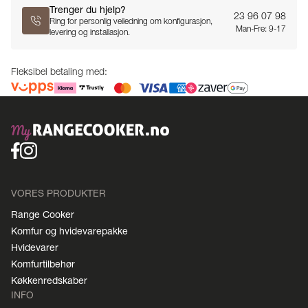
Trenger du hjelp?
23 96 07 98
Ring for personlig veiledning om konfigurasjon,
Man-Fre: 9-17
levering og installasjon.
Fleksibel betaling med:
VORES PRODUKTER
Range Cooker
Komfur og hvidevarepakke
Hvidevarer
Komfurtilbehør
Køkkenredskaber
INFO