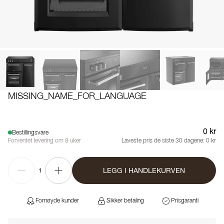
MISSING_NAME_FOR_LANGUAGE
0 kr
Bestillingsvare
Forventet levering om 8 uker
Laveste pris de siste 30 dagene:
0 kr
LEGG I HANDLEKURVEN
1
Fornøyde kunder
Sikker betaling
Prisgaranti