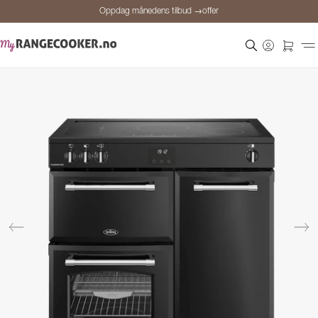
Oppdag månedens tilbud →offer
Sikker betaling
Fornøyde kunder
Prisgaranti
Personlig rådgivning
Oppdag månedens tilbud →offer