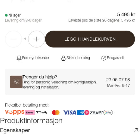
5 495 kr
På lager
Levering om 3-6 dager
Laveste pris de siste 30 dagene:
5 495 kr
LEGG I HANDLEKURVEN
1
Fornøyde kunder
Sikker betaling
Prisgaranti
Trenger du hjelp?
23 96 07 98
Ring for personlig veiledning om konfigurasjon,
Man-Fre: 9-17
levering og installasjon.
Fleksibel betaling med:
Produktinformasjon
Egenskaper