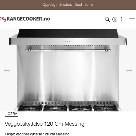
Oppdag månedens tilbud →offer
Sikker betaling
Fornøyde kunder
Prisgaranti
Personlig rådgivning
Oppdag månedens tilbud →offer
LOFRA
Veggbeskyttelse 120 Cm Messing
Farge
:
Veggbeskyttelse 120 cm Messing