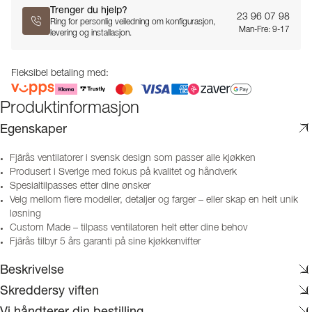
Trenger du hjelp?
23 96 07 98
Ring for personlig veiledning om konfigurasjon,
Man-Fre: 9-17
levering og installasjon.
Fleksibel betaling med:
Produktinformasjon
Egenskaper
Fjärås ventilatorer i svensk design som passer alle kjøkken
Produsert i Sverige med fokus på kvalitet og håndverk
Spesialtilpasses etter dine ønsker
Velg mellom flere modeller, detaljer og farger – eller skap en helt unik
løsning
Custom Made – tilpass ventilatoren helt etter dine behov
Fjärås tilbyr 5 års garanti på sine kjøkkenvifter
Beskrivelse
Skreddersy viften
Vi håndterer din bestilling