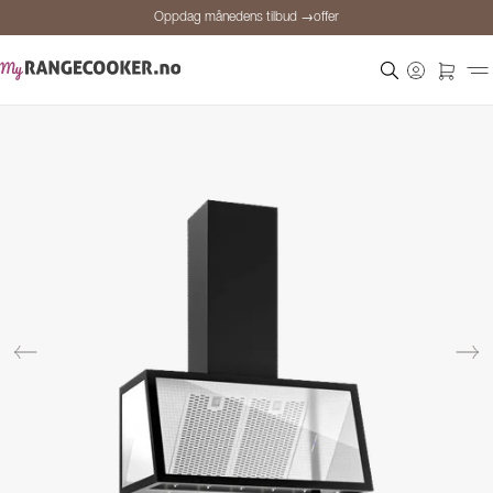
Oppdag månedens tilbud →offer
Sikker betaling
Fornøyde kunder
Prisgaranti
Personlig rådgivning
Oppdag månedens tilbud →offer