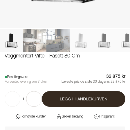
Veggmontert Vifte - Fasett 80 Cm
32 875 kr
Bestillingsvare
Forventet levering om 7 uker
Laveste pris de siste 30 dagene:
32 875 kr
LEGG I HANDLEKURVEN
1
Fornøyde kunder
Sikker betaling
Prisgaranti