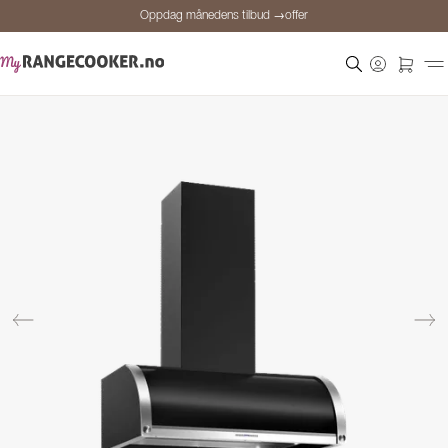
Oppdag månedens tilbud →offer
Sikker betaling
Fornøyde kunder
Prisgaranti
Personlig rådgivning
Oppdag månedens tilbud →offer