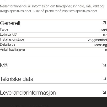
Nedenfor finner du all informasjon om funksjoner, innhold, mål, vekt og
øvrige spesifikasjoner. Klikk på pilene for å vise flere spesifikasjoner.
Generelt
Sort
Farge
57
Lydnivå (dB)
Veggmontert
Installasjonstype
Messing
Detaljfarge
8
Antall hastigheter
Mål
Tekniske data
Leverandørinformasjon