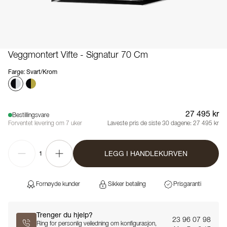
Veggmontert Vifte - Signatur 70 Cm
Farge
:
Svart/Krom
27 495 kr
Bestillingsvare
Forventet levering om 7 uker
Laveste pris de siste 30 dagene:
27 495 kr
LEGG I HANDLEKURVEN
1
Fornøyde kunder
Sikker betaling
Prisgaranti
Trenger du hjelp?
23 96 07 98
Ring for personlig veiledning om konfigurasjon,