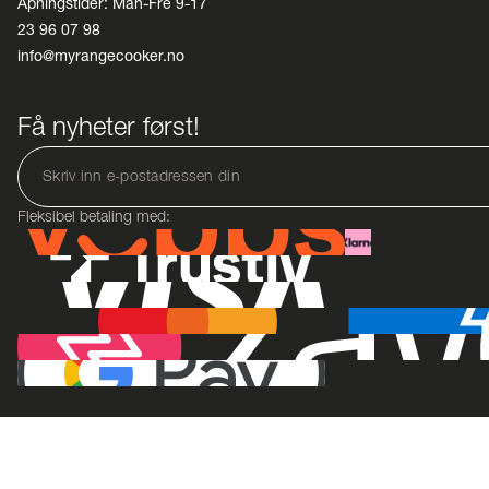
Åpningstider: Man-Fre 9-17
23 96 07 98
info@myrangecooker.no
Få nyheter først!
Fleksibel betaling med: