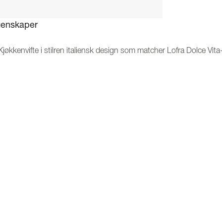
enskaper
Kjøkkenvifte i stilren italiensk design som matcher Lofra Dolce Vita
Kan kombineres med hvitevarer i samme design – skap en helhetlig
Perfekt tilpasset Lofras komfyrer
Teleskopisk design med justerbar høyde for fleksibel installasjon
4 hastighetsnivåer for effektiv ventilasjon
Effektiv fettfiltrering med avtakbart og oppvaskmaskinsikkert filter
Utstyrt med kullfilter for renere luft på kjøkkenet
2 innebygde spotlights for optimal arbeidsbelysning
Styres enkelt via knapper eller fjernkontroll
Lofra – italiensk produksjon av eksklusive hvitevarer siden 1956
skrivelse
enfor finner du all informasjon om funksjoner, innhold, mål, vekt og 
sifikasjoner.