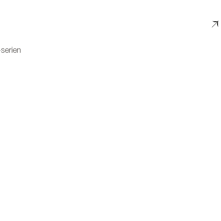
-serien
 og stilren løsning på kjøkkenet
øvrige spesifikasjoner. Klikk på pilene for å vise flere