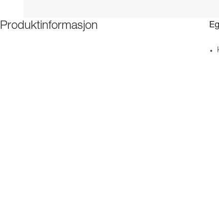
Eg
Produktinformasjon
Be
Spesifikasjoner
Ned
spe