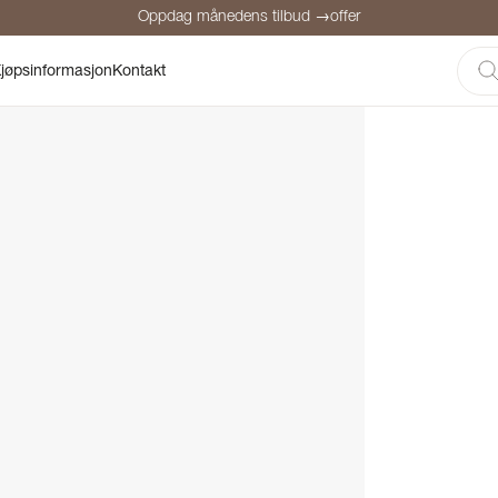
Oppdag månedens tilbud →offer
Sikker betaling
Fornøyde kunder
Prisgaranti
Personlig rådgivni
jøpsinformasjon
Kontakt
Oppdag månedens tilbud →offer