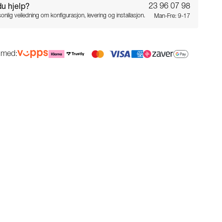
du hjelp?
23 96 07 98
onlig veiledning om konfigurasjon, levering og installasjon.
Man-Fre: 9-17
g med: