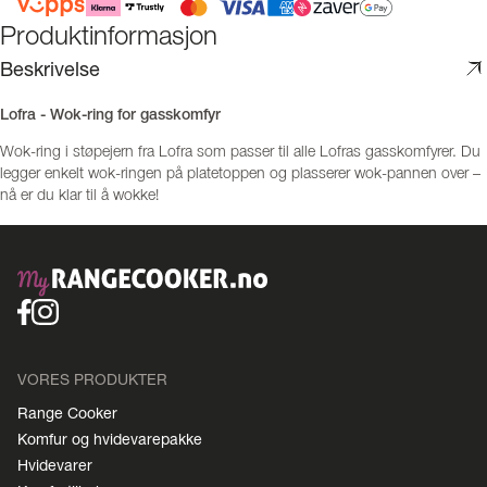
Produktinformasjon
Beskrivelse
Lofra - Wok-ring for gasskomfyr
Wok-ring i støpejern fra Lofra som passer til alle Lofras gasskomfyrer. Du
legger enkelt wok-ringen på platetoppen og plasserer wok-pannen over –
nå er du klar til å wokke!
VORES PRODUKTER
Range Cooker
Komfur og hvidevarepakke
Hvidevarer