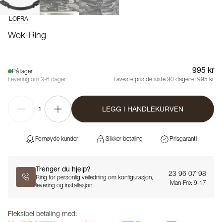
LOFRA
Wok-Ring
995 kr
På lager
Levering om 3-6 dager
Laveste pris de siste 30 dagene:
995 kr
LEGG I HANDLEKURVEN
1
Fornøyde kunder
Sikker betaling
Prisgaranti
Trenger du hjelp?
23 96 07 98
Ring for personlig veiledning om konfigurasjon,
Man-Fre: 9-17
levering og installasjon.
Fleksibel betaling med: