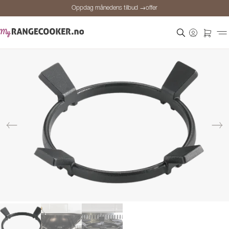
Oppdag månedens tilbud →offer
Sikker betaling
Fornøyde kunder
Prisgaranti
Personlig rådgivning
Oppdag månedens tilbud →offer