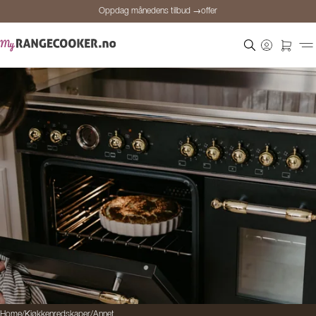
Oppdag månedens tilbud →offer
Sikker betaling
Fornøyde kunder
Prisgaranti
Personlig rådgivning
Oppdag månedens tilbud →offer
Home
/
Kjøkkenredskaper
/
Annet