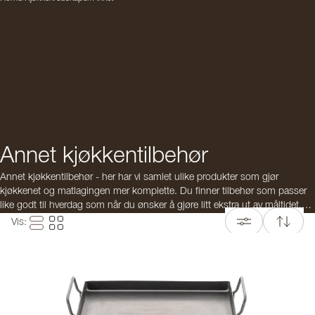
Annet kjøkkentilbehør
Annet kjøkkentilbehør - her har vi samlet ulike produkter som gjør
kjøkkenet og matlagingen mer komplette. Du finner tilbehør som passer
like godt til hverdag som når du ønsker å gjøre litt ekstra ut av måltidet.
Perfekt som supplement til kjøkkenutstyret ditt – eller når du leter etter
Vis
:
noe spesielt som gir det lille ekstra på kjøkkenet.
Trenger du hjelp med å finne riktig tilbehør til komfyren eller kjøkkenet
ditt? Vårt
kundeserviceteam
hjelper deg gjerne slik at du enkelt finner
produktene som passer dine behov.