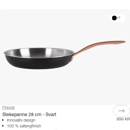
+
1
Pepper
Stekepanne 28 cm - Svart
899 KR
Innovativ design
100 % satengfinish