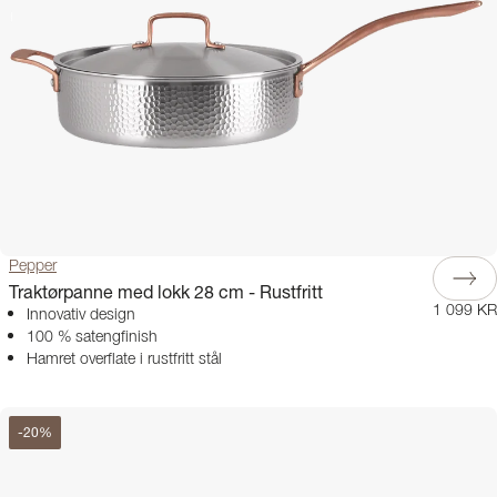
Pepper
Traktørpanne med lokk 28 cm - Rustfritt
1 099 KR
Innovativ design
100 % satengfinish
Hamret overflate i rustfritt stål
-
20
%