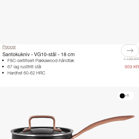
Pepper
Santokukniv - VG10-stål - 18 cm
1 199 KR
FSC-sertifisert Pakkawood-håndtak
67 lag rustfritt stål
959 KR
Hardhet 60-62 HRC
+
1