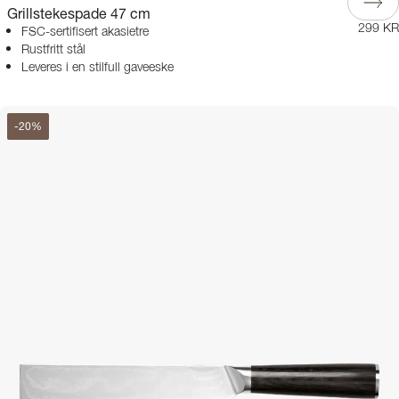
Grillstekespade 47 cm
299 KR
FSC-sertifisert akasietre
Rustfritt stål
Leveres i en stilfull gaveeske
-
20
%