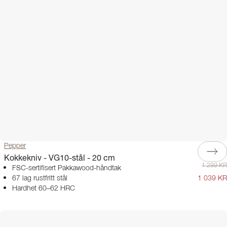
Pepper
Kokkekniv - VG10-stål - 20 cm
1 299 KR
FSC-sertifisert Pakkawood-håndtak
67 lag rustfritt stål
1 039 KR
Hardhet 60–62 HRC