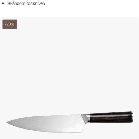
Skånsom for kniven
-
20
%