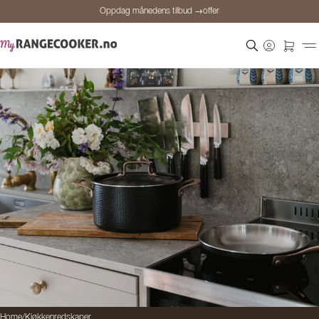
Oppdag månedens tilbud →offer
Sikker betaling
Fornøyde kunder
Prisgaranti
Personlig rådgivning
Oppdag månedens tilbud →offer
Home
/
Kjøkkenredskaper