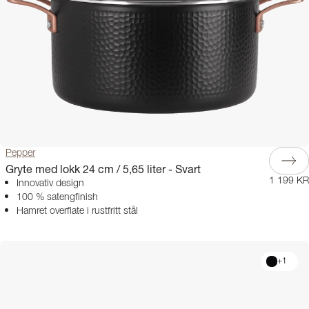
Kompletter med våre
komfyrtilbehør
og annet kjøkkentilbehør - fra
ovnsplater, rister og rotisserier til stekebord og pizzastål. Alt du trenger for
å løfte matlagingen og virkelig skinne på kjøkkenet.
Pepper
Gryte med lokk 24 cm / 5,65 liter - Svart
1 199 KR
Innovativ design
100 % satengfinish
Hamret overflate i rustfritt stål
+
1