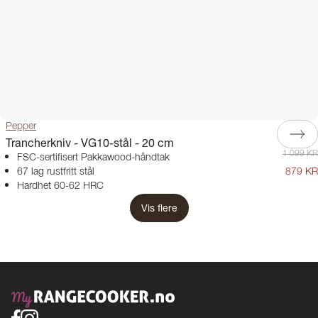
Pepper
Trancherkniv - VG10-stål - 20 cm
1 099 KR
FSC-sertifisert Pakkawood-håndtak
67 lag rustfritt stål
879 KR
Hardhet 60-62 HRC
Vis flere