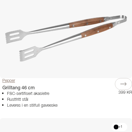
Pepper
Grilltang 46 cm
399 KR
FSC-sertifisert akasietre
Rustfritt stål
Leveres i en stilfull gaveeske
+
1