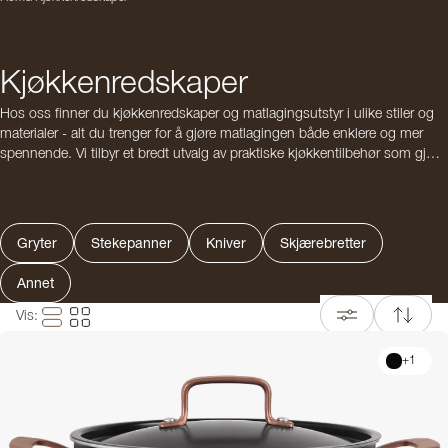
Kjøkkenredskaper
Hos oss finner du kjøkkenredskaper og matlagingsutstyr i ulike stiler og
materialer - alt du trenger for å gjøre matlagingen både enklere og mer
spennende. Vi tilbyr et bredt utvalg av praktiske kjøkkentilbehør som gjør
hverdagen på kjøkkenet litt lettere, enten du lager mat hjemme eller jobber
profesjonelt.
Oppdag
gryter
,
kjeler og stekepanner
i tidløse design og materialer som
Gryter
Stekepanner
Kniver
Skjærebretter
passer til alle typer komfyrer. Våre kokekar er ikke bare funksjonelle - de er
også så pene at du gjerne kan sette dem rett på bordet ved servering.
Annet
Vi har eksklusive kjøkkenredskaper for hele matlagingsprosessen – fra
Vis
:
forberedelser til ferdig rett. Velg blant
skjærebretter
og sylskarpe
kniver
med godt grep, lang holdbarhet og høy ytelse. I vårt sortiment finner du
+
1
blant annet kjøttøkser, kokkekniver, santokukniver og universalkniver -
ideelle for å hakke, dele og skjære kjøtt, fisk og grønnsaker med
presisjon.