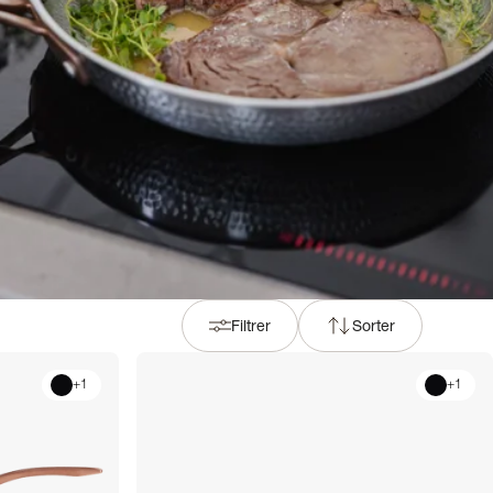
Filtrer
Sorter
+
1
+
1