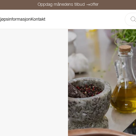
Oppdag månedens tilbud →offer
Sikker betaling
Fornøyde kunder
Prisgaranti
Personlig rådgivni
jøpsinformasjon
Kontakt
Oppdag månedens tilbud →offer