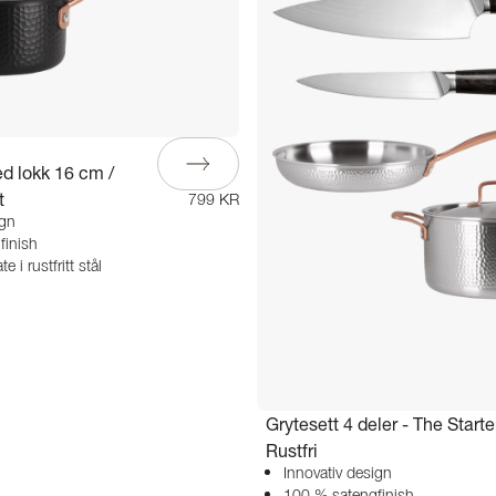
d lokk 16 cm /
t
799 KR
ign
finish
e i rustfritt stål
Grytesett 4 deler - The Starte
Rustfri
Innovativ design