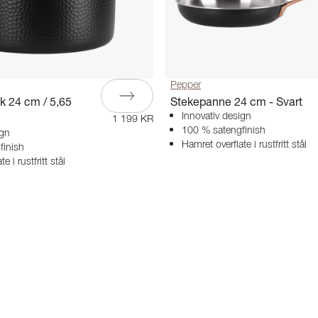
Pepper
k 24 cm / 5,65
Stekepanne 24 cm - Svart
Innovativ design
1 199 KR
100 % satengfinish
ign
Hamret overflate i rustfritt stål
finish
e i rustfritt stål