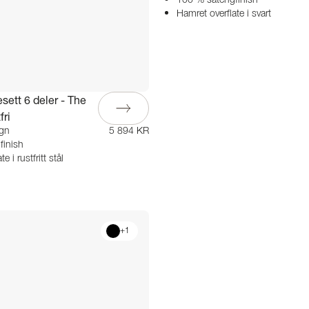
100 % satengfinish
Hamret overflate i svart
sett 6 deler - The
fri
ign
5 894 KR
finish
e i rustfritt stål
+
1