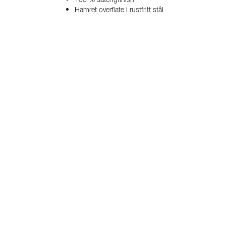
100 % satengfinish
Hamret overflate i rustfritt stål