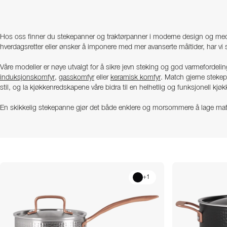
Hos oss finner du stekepanner og traktørpanner i moderne design og med 
hverdagsretter eller ønsker å imponere med mer avanserte måltider, har v
Våre modeller er nøye utvalgt for å sikre jevn steking og god varmefordeli
induksjonskomfyr
,
gasskomfyr
eller
keramisk komfyr
. Match gjerne steke
stil, og la kjøkkenredskapene våre bidra til en helhetlig og funksjonell kjø
En skikkelig stekepanne gjør det både enklere og morsommere å lage mat
+
1