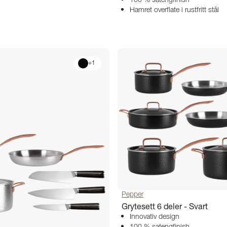
100 % satengfinish
Hamret overflate i rustfritt stål
+
1
Pepper
Grytesett 6 deler - Svart
Innovativ design