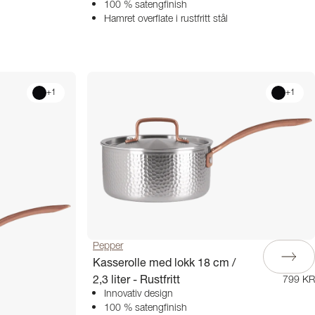
100 % satengfinish
Hamret overflate i rustfritt stål
+
1
+
1
Pepper
Kasserolle med lokk 18 cm /
2,3 liter - Rustfritt
799 KR
Innovativ design
100 % satengfinish