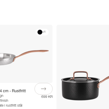
+
1
 cm - Rustfritt
ign
699 KR
finish
e i rustfritt stål