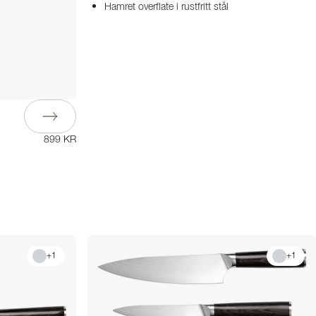
Hamret overflate i rustfritt stål
899 KR
+
1
+
1