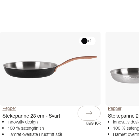
+
1
Pepper
Pepper
Stekepanne 28 cm - Svart
Stekepanne 24
Innovativ design
Innovativ des
899 KR
100 % satengfinish
100 % sateng
Hamret overflate i rustfritt stål
Hamret overflat