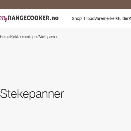
Shop
Tilbud
Varemerker
Guider
K
Home
/
Kjøkkenredskaper
/
Stekepanner
Stekepanner