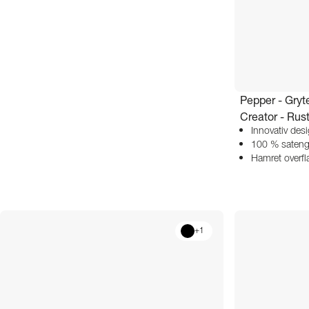
Pepper - Gryte
Creator - Rust
Innovativ des
100 % sateng
Hamret overflat
+
1