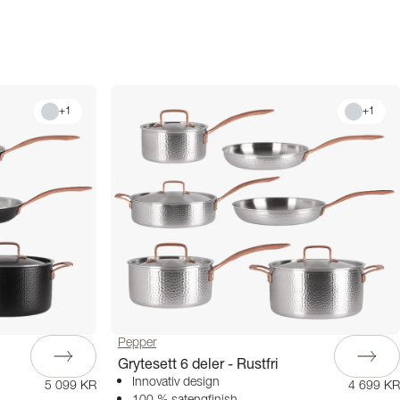
+
1
+
1
Pepper
Grytesett 6 deler - Rustfri
Innovativ design
5 099 KR
4 699 KR