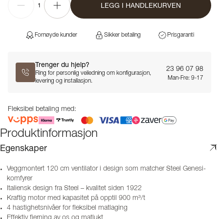
LEGG I HANDLEKURVEN
1
Fornøyde kunder
Sikker betaling
Prisgaranti
Trenger du hjelp?
23 96 07 98
Ring for personlig veiledning om konfigurasjon,
Man-Fre: 9-17
levering og installasjon.
Fleksibel betaling med:
Produktinformasjon
Egenskaper
Veggmontert 120 cm ventilator i design som matcher Steel Genesi-
komfyrer
Italiensk design fra Steel – kvalitet siden 1922
Kraftig motor med kapasitet på opptil 900 m³/t
4 hastighetsnivåer for fleksibel matlaging
Effektiv fjerning av os og matlukt