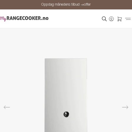
Oppdag månedens tilbud →offer
Sikker betaling
Fornøyde kunder
Prisgaranti
Personlig rådgivning
Oppdag månedens tilbud →offer