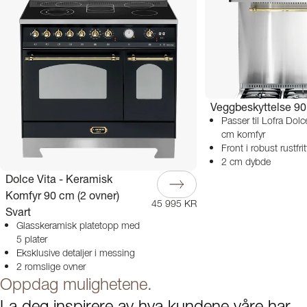
Veggbeskyttelse 9
Passer til Lofra Dolc
cm komfyr
Front i robust rustfrit
2 cm dybde
Dolce Vita - Keramisk
Komfyr 90 cm (2 ovner)
45 995 KR
Svart
Glasskeramisk platetopp med
5 plater
Eksklusive detaljer i messing
2 romslige ovner
Oppdag mulighetene.