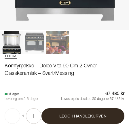
LOFRA
Komfyrpakke – Dolce Vita 90 Cm 2 Ovner
Glasskeramisk – Svart/Messing
67 485 kr
På lager
Levering om 3-6 dager
Laveste pris de siste 30 dagene:
67 485 kr
LEGG I HANDLEKURVEN
1