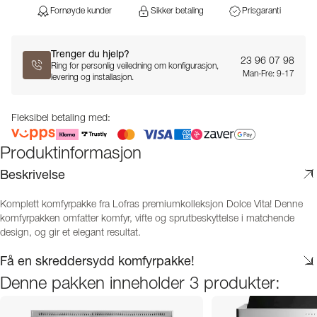
Fornøyde kunder
Sikker betaling
Prisgaranti
Trenger du hjelp?
23 96 07 98
Ring for personlig veiledning om konfigurasjon,
Man-Fre: 9-17
levering og installasjon.
Fleksibel betaling med:
Produktinformasjon
Beskrivelse
Komplett komfyrpakke fra Lofras premiumkolleksjon Dolce Vita! Denne
komfyrpakken omfatter komfyr, vifte og sprutbeskyttelse i matchende
design, og gir et elegant resultat.
Få en skreddersydd komfyrpakke!
Denne pakken inneholder 3 produkter: