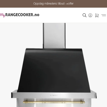
Oppdag månedens tilbud →offer
Sikker betaling
Fornøyde kunder
Prisgaranti
Personlig rådgivning
Oppdag månedens tilbud →offer