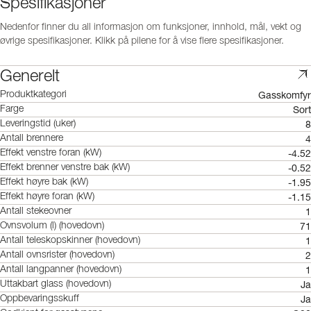
Spesifikasjoner
Nedenfor finner du all informasjon om funksjoner, innhold, mål, vekt og
øvrige spesifikasjoner. Klikk på pilene for å vise flere spesifikasjoner.
Generelt
Gasskomfyr
Produktkategori
Sort
Farge
8
Leveringstid (uker)
4
Antall brennere
-4.52
Effekt venstre foran (kW)
-0.52
Effekt brenner venstre bak (kW)
-1.95
Effekt høyre bak (kW)
-1.15
Effekt høyre foran (kW)
1
Antall stekeovner
71
Ovnsvolum (l) (hovedovn)
1
Antall teleskopskinner (hovedovn)
2
Antall ovnsrister (hovedovn)
1
Antall langpanner (hovedovn)
Ja
Uttakbart glass (hovedovn)
Ja
Oppbevaringsskuff