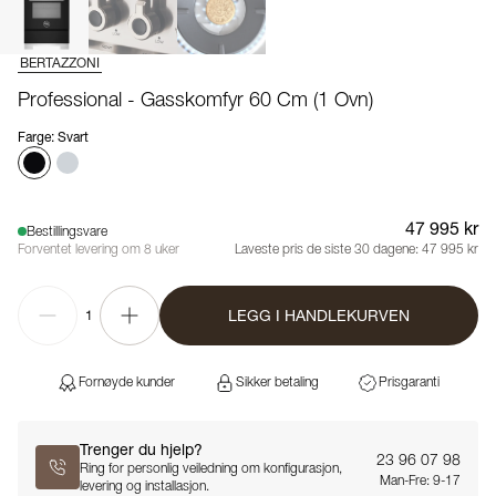
BERTAZZONI
Professional - Gasskomfyr 60 Cm (1 Ovn)
Farge
:
Svart
47 995 kr
Bestillingsvare
Forventet levering om 8 uker
Laveste pris de siste 30 dagene:
47 995 kr
LEGG I HANDLEKURVEN
1
Fornøyde kunder
Sikker betaling
Prisgaranti
Trenger du hjelp?
23 96 07 98
Ring for personlig veiledning om konfigurasjon,
Man-Fre: 9-17
levering og installasjon.