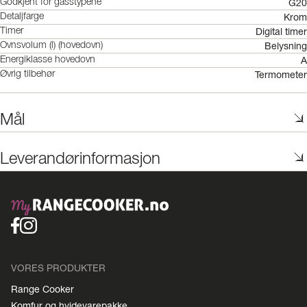
G20
Godkjent for gasstypene
Krom
Detaljfarge
Digital timer
Timer
Belysning
Ovnsvolum (l) (hovedovn)
A
Energiklasse hovedovn
Termometer
Øvrig tilbehør
Mål
Leverandørinformasjon
VORES PRODUKTER
Range Cooker
Komfur og hvidevarepakke