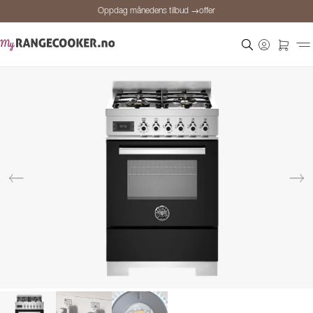
Oppdag månedens tilbud →offer
Sikker betaling
Fornøyde kunder
Prisgaranti
Personlig rådgivning
Oppdag månedens tilbud →offer