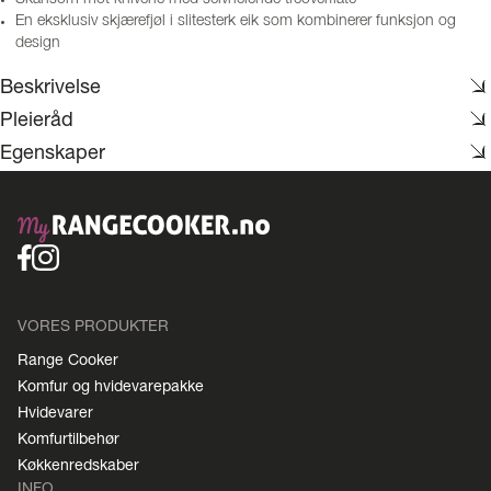
En eksklusiv skjærefjøl i slitesterk eik som kombinerer funksjon og
design
Beskrivelse
Pleieråd
Egenskaper
VORES PRODUKTER
Range Cooker
Komfur og hvidevarepakke
Hvidevarer
Komfurtilbehør
Køkkenredskaber
INFO