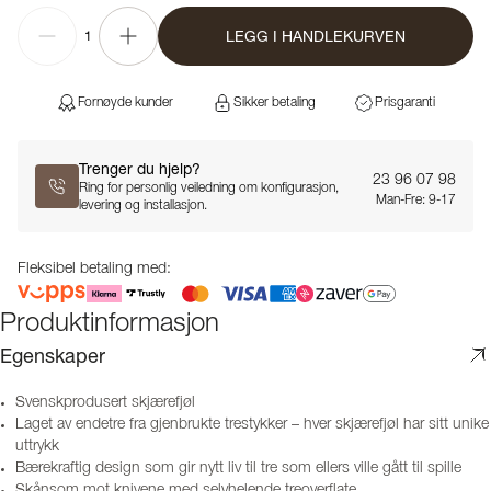
LEGG I HANDLEKURVEN
1
Fornøyde kunder
Sikker betaling
Prisgaranti
Trenger du hjelp?
23 96 07 98
Ring for personlig veiledning om konfigurasjon,
Man-Fre: 9-17
levering og installasjon.
Fleksibel betaling med:
Produktinformasjon
Egenskaper
Svenskprodusert skjærefjøl
Laget av endetre fra gjenbrukte trestykker – hver skjærefjøl har sitt unike
uttrykk
Bærekraftig design som gir nytt liv til tre som ellers ville gått til spille
Skånsom mot knivene med selvhelende treoverflate