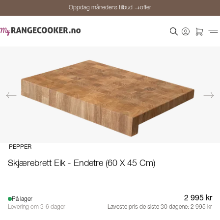
Oppdag månedens tilbud →offer
Sikker betaling
Fornøyde kunder
Prisgaranti
Personlig rådgivning
Oppdag månedens tilbud →offer
PEPPER
Skjærebrett Eik - Endetre (60 X 45 Cm)
2 995 kr
På lager
Levering om 3-6 dager
Laveste pris de siste 30 dagene:
2 995 kr