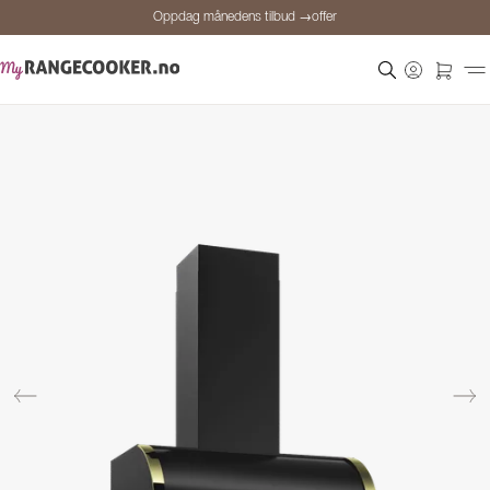
Oppdag månedens tilbud →offer
Sikker betaling
Fornøyde kunder
Prisgaranti
Personlig rådgivning
Oppdag månedens tilbud →offer