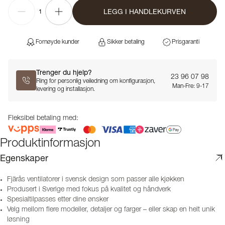
LEGG I HANDLEKURVEN
1
Fornøyde kunder
Sikker betaling
Prisgaranti
Trenger du hjelp?
23 96 07 98
Ring for personlig veiledning om konfigurasjon,
Man-Fre: 9-17
levering og installasjon.
Fleksibel betaling med:
Produktinformasjon
Egenskaper
Fjärås ventilatorer i svensk design som passer alle kjøkken
Produsert i Sverige med fokus på kvalitet og håndverk
Spesialtilpasses etter dine ønsker
Velg mellom flere modeller, detaljer og farger – eller skap en helt unik
løsning