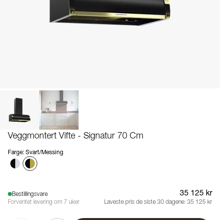
Veggmontert Vifte - Signatur 70 Cm
Farge
:
Svart/Messing
35 125 kr
Bestillingsvare
Forventet levering om 7 uker
Laveste pris de siste 30 dagene:
35 125 kr